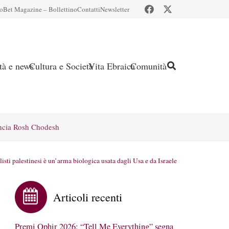
io
Bet Magazine – Bollettino
Contatti
Newsletter
ità e news
Cultura e Società
Vita Ebraica
Comunità
ncia Rosh Chodesh
isti palestinesi è un’arma biologica usata dagli Usa e da Israele
Articoli recenti
Premi Ophir 2026: “Tell Me Everything” segna