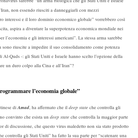
onavirus sarebbe “un’arma biologica che gli Stati Uniti e Israele
’Iran, non essendo riusciti a danneggiarli con mezzi
oro interessi e il loro dominio economico globale” vorrebbero così
scita, aspira a diventare la superpotenza economica mondiale nei
er l’economia e gli interessi americani”. La stessa arma sarebbe
non sono riuscite a impedire il suo consolidamento come potenza
i Al-Quds -: gli Stati Uniti e Israele hanno scelto l’opzione della
re un duro colpo alla Cina e all’Iran”?
riprogrammare l’economia globale”
tinese di
Amad
, ha affermato che il
deep state
che controlla gli
ono convinto che esista un
deep state
che controlla la maggior parte
 di discussione, che questo virus maledetto non sia stato prodotto
e controlla gli Stati Uniti” ha fatto la sua parte per “scatenare una