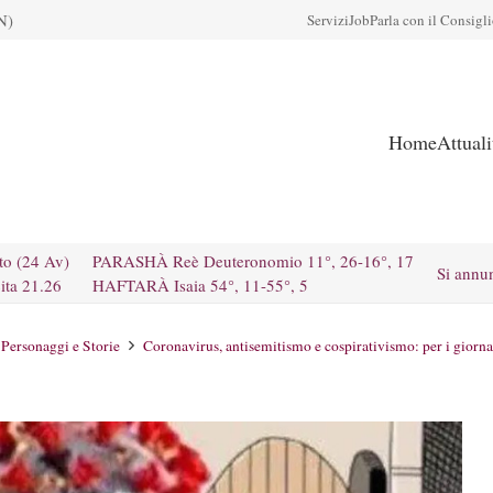
N)
Servizi
Job
Parla con il Consigl
Home
Attual
to (24 Av)
PARASHÀ Reè Deuteronomio 11°, 26-16°, 17
Si annu
ita 21.26
HAFTARÀ Isaia 54°, 11-55°, 5
Personaggi e Storie
Coronavirus, antisemitismo e cospirativismo: per i giornal