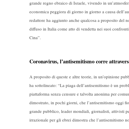
grande regno ebraico di Israele, vivendo in un’atmosfe
economica peggiora di giorno in giorno a causa dell’aume
redattore ha aggiunto anche qualcosa a proposito del no
diffuso in Italia come atto di vendetta nei suoi confron
Cina”.
Coronavirus, l’antisemitismo corre attravers
A proposito di queste e altre teorie, in un’opinione pub
ha sottolineato: “La piaga dell’antisemitismo è un prob
piattaforma senza censure e talvolta anonima per comu
dimostrato, in pochi giorni, che l’antisemitismo oggi fio
grande pubblico, leader mondiali, giornalisti, attivisti p
irrazionale per gli ebrei dimostra che l’antisemitismo