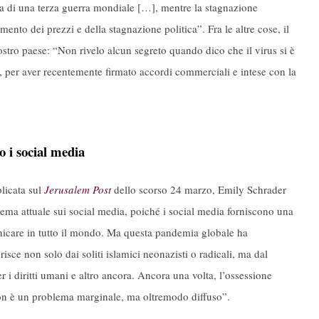
ra di una terza guerra mondiale […], mentre la stagnazione
nto dei prezzi e della stagnazione politica”. Fra le altre cose, il
stro paese: “Non rivelo alcun segreto quando dico che il virus si è
ti, per aver recentemente firmato accordi commerciali e intese con la
o i social media
blicata sul
Jerusalem Post
dello scorso 24 marzo, Emily Schrader
lema attuale sui social media, poiché i social media forniscono una
nicare in tutto il mondo. Ma questa pandemia globale ha
risce non solo dai soliti islamici neonazisti o radicali, ma dal
er i diritti umani e altro ancora. Ancora una volta, l’ossessione
 non è un problema marginale, ma oltremodo diffuso”.