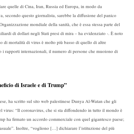
lare quelle di Cina, Iran, Russia ed Europa, in modo da
 secondo questo giornalista, sarebbe la diffusione del panico
l’Organizzazione mondiale della sanità, che è essa stessa parte del
iardi di dollari negli Stati presi di mira – ha evidenziato -. È noto
so di mortalità di virus è molto più basso di quello di altre
o i rapporti internazionali, il numero di persone che muoiono di
neficio di Israele e di Trump”
ese, ha scritto sul sito web palestinese Dunya Al-Watan che gli
l virus: “Il coronavirus, che si sta diffondendo in tutto il mondo è
Trump ha firmato un accordo commerciale con quel gigantesco paese;
ale”. Inoltre, “vogliono […] dichiarare l’istituzione del più