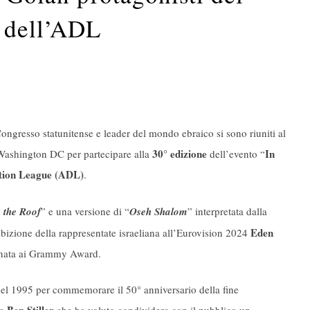
o dell’ADL
ngresso statunitense e leader del mondo ebraico si sono riuniti al
30° edizione
In
Washington DC per partecipare alla
dell’evento “
tion League
(ADL)
.
 the Roof
” e una versione di “
Oseh Shalom
” interpretata dalla
Eden
sibizione della rappresentate israeliana all’Eurovision 2024
inata ai Grammy Award.
nel 1995 per commemorare il 50° anniversario della fine