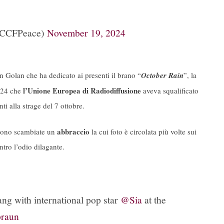
@CCFPeace)
November 19, 2024
en Golan che ha dedicato ai presenti il brano “
October Rain
”, la
l’Unione Europea di Radiodiffusione
2024 che
aveva squalificato
ti alla strage del 7 ottobre.
abbraccio
i sono scambiate un
la cui foto è circolata più volte sui
tro l’odio dilagante.
ang with international pop star
@Sia
at the
braun