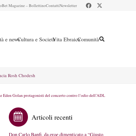
io
Bet Magazine – Bollettino
Contatti
Newsletter
ità e news
Cultura e Società
Vita Ebraica
Comunità
ncia Rosh Chodesh
a e Eden Golan protagonisti del concerto contro l’odio dell’ADL
Articoli recenti
Don Carlo Banfi, da eroe dimenticato a “Giusto