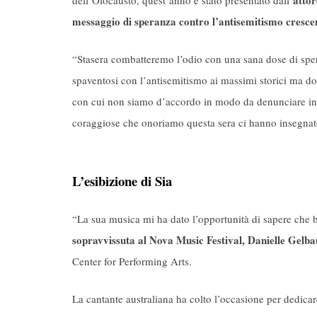
attor
dell’Olocausto, quest’anno è stato presentato dall’
messaggio di speranza contro l’antisemitismo cresce
“Stasera combatteremo l’odio con una sana dose di sper
spaventosi con l’antisemitismo ai massimi storici ma d
con cui non siamo d’accordo in modo da denunciare ins
coraggiose che onoriamo questa sera ci hanno insegnato
L’esibizione di Sia
“La sua musica mi ha dato l’opportunità di sapere che 
sopravvissuta al Nova Music Festival, Danielle Gelb
Center for Performing Arts.
La cantante australiana ha colto l’occasione per dedicare