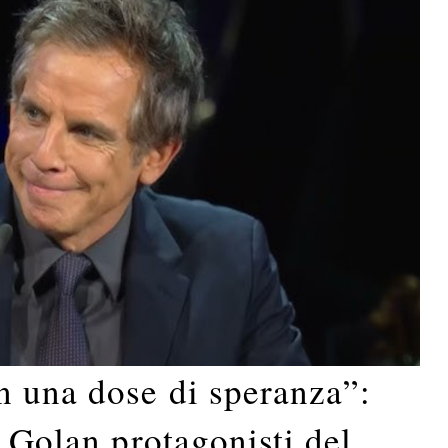
n una dose di speranza”:
n Golan protagonisti del