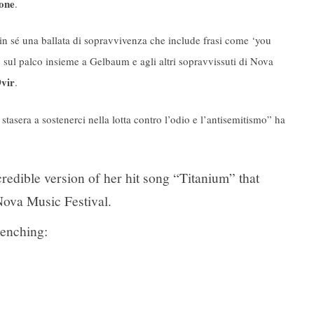
one
.
è in sé una ballata di sopravvivenza che include frasi come ‘you
o sul palco insieme a Gelbaum e agli altri sopravvissuti di Nova
Dvir
.
stasera a sostenerci nella lotta contro l’odio e l’antisemitismo” ha
edible version of her hit song “Titanium” that
 Nova Music Festival.
renching: