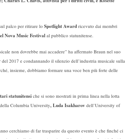
Charles L. Chavis, attivista per i diritti civili, e Rosette
Spotlight Award
sul palco per ritirare lo
ricevuto dai membri
el Nova Music Festival
al pubblico statunitense.
sicale non dovrebbe mai accadere” ha affermato Braun nel suo
r del 2017 e condannando il silenzio dell’industria musicale sulla
erché, insieme, dobbiamo formare una voce ben più forte delle
tari statunitensi
che si sono mostrati in prima linea nella lotta
, Luda Isakharov
della Columbia University
dell’University of
anno cerchiamo di far trasparire da questo evento è che finché ci