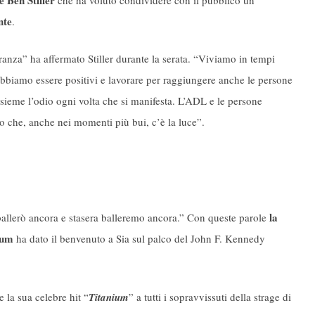
e
Ben Stiller
che ha voluto condividere con il pubblico un
nte
.
anza” ha affermato Stiller durante la serata. “Viviamo in tempi
obbiamo essere positivi e lavorare per raggiungere anche le persone
ieme l’odio ogni volta che si manifesta. L’ADL e le persone
 che, anche nei momenti più bui, c’è la luce”.
la
ballerò ancora e stasera balleremo ancora.” Con queste parole
aum
ha dato il benvenuto a Sia sul palco del John F. Kennedy
 la sua celebre hit “
Titanium
” a tutti i sopravvissuti della strage di