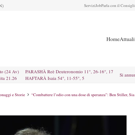
N)
Servizi
Job
Parla con il Consigl
Home
Attual
to (24 Av)
PARASHÀ Reè Deuteronomio 11°, 26-16°, 17
Si annu
ita 21.26
HAFTARÀ Isaia 54°, 11-55°, 5
onaggi e Storie
“Combattere l’odio con una dose di speranza”: Ben Stiller, Si