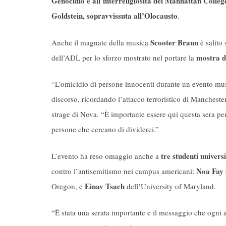
Genocidio e all’interreligiosità del Manhattan College; 
Goldstein, sopravvissuta all’Olocausto
.
Scooter Braun
Anche il magnate della musica
è salito 
mostra d
dell’ADL per lo sforzo mostrato nel portare la
“L’omicidio di persone innocenti durante un evento mu
discorso, ricordando l’attacco terroristico di Mancheste
strage di Nova. “È importante essere qui questa sera p
persone che cercano di dividerci.”
tre studenti universi
L’evento ha reso omaggio anche a
Noa Fay
contro l’antisemitismo nei campus americani:
Einav Tsach
Oregon, e
dell’University of Maryland.
“È stata una serata importante e il messaggio che ogni 