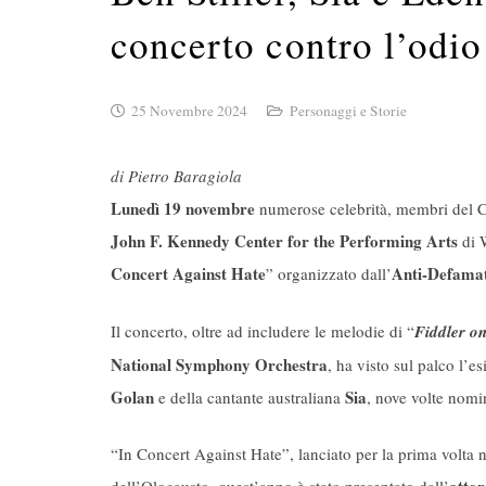
concerto contro l’odi
25 Novembre 2024
Personaggi e Storie
di Pietro Baragiola
Lunedì 19 novembre
numerose celebrità, membri del Co
John F. Kennedy Center for the Performing Arts
di 
Concert Against Hate
Anti-Defama
” organizzato dall’
Il concerto, oltre ad includere le melodie di “
Fiddler on
National Symphony Orchestra
, ha visto sul palco l’e
Golan
Sia
e della cantante australiana
, nove volte nom
“In Concert Against Hate”, lanciato per la prima volta 