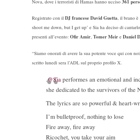
361 pers
Nova, dove i terroristi di Hamas hanno ucciso
DJ francese David Guetta
Registrato con il
, il brano 
shoot me down, but I get up’ e Sia ha deciso di cantarl
Ofir Amir
Tomer Meir
Daniel 
presenti all’evento:
,
e
“Siamo onorati di avere la sua potente voce qui con noi 
scritto lunedì sera l’ADL sul proprio profilo X.
.
@Sia
performes an emotional and incr
she dedicated to the survivors of the
The lyrics are so powerful & heart-w
I’m bulletproof, nothing to lose
Fire away, fire away
Ricochet, you take your aim