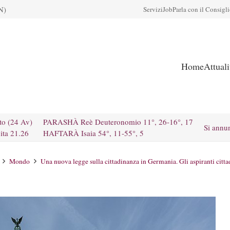
N)
Servizi
Job
Parla con il Consigl
Home
Attual
to (24 Av)
PARASHÀ Reè Deuteronomio 11°, 26-16°, 17
Si annu
ita 21.26
HAFTARÀ Isaia 54°, 11-55°, 5
Mondo
Una nuova legge sulla cittadinanza in Germania. Gli aspiranti cittadi