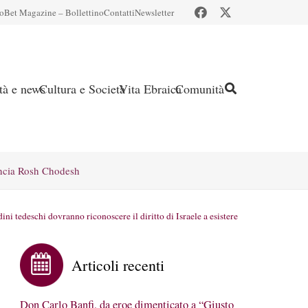
io
Bet Magazine – Bollettino
Contatti
Newsletter
ità e news
Cultura e Società
Vita Ebraica
Comunità
ncia Rosh Chodesh
ni tedeschi dovranno riconoscere il diritto di Israele a esistere
Articoli recenti
Don Carlo Banfi, da eroe dimenticato a “Giusto