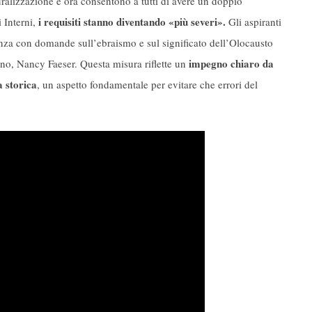
ralizzazione e ora consentono a tutti di avere un doppio
i requisiti stanno diventando «più severi».
 Interni,
Gli aspiranti
nanza con domande sull’ebraismo e sul significato dell’Olocausto
impegno chiaro da
erno, Nancy Faeser. Questa misura riflette un
 storica
, un aspetto fondamentale per evitare che errori del