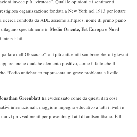
zioni invece più “virtuose”. Quali le opinioni e i sentimenti
a prestigiosa organizzazione fondata a New York nel 1913 per lottare
lla ricerca condotta da ADL assieme all’Ipsos, nome di primo piano
Medio Oriente, Est Europa e Nord
co dilagano specialmente in
intervistati.
ito parlare dell’Olocausto” e i più antisemiti sembrerebbero i giovani
i appare anche qualche elemento positivo, come il fatto che il
 che “l’odio antiebraico rappresenta un grave problema a livello
onathan Greenblatt
ha evidenziato come da questi dati così
ativi
internazionali, maggiore impegno educativo a tutti i livelli e
e nuovi provvedimenti per prevenire gli atti di antisemitismo. È il