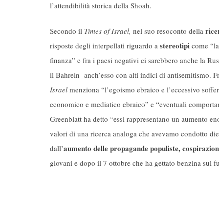
l’attendibilità storica della Shoah.
rice
Secondo il
Times of Israel,
nel suo resoconto della
stereotipi
risposte degli interpellati riguardo a
come “la 
finanza” e fra i paesi negativi ci sarebbero anche la Russ
il Bahrein anch’esso con alti indici di antisemitismo. F
Israel
menziona “l’egoismo ebraico e l’eccessivo sofferma
economico e mediatico ebraico” e “eventuali comportamen
Greenblatt ha detto “essi rappresentano un aumento eno
valori di una ricerca analoga che avevamo condotto die
aumento delle propagande populiste, cospirazion
dall’
giovani e dopo il 7 ottobre che ha gettato benzina sul f