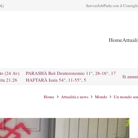
N)
Servizi
Job
Parla con il Consigl
Home
Attual
to (24 Av)
PARASHÀ Reè Deuteronomio 11°, 26-16°, 17
Si annu
ita 21.26
HAFTARÀ Isaia 54°, 11-55°, 5
Home
Attualità e news
Mondo
Un mondo semp