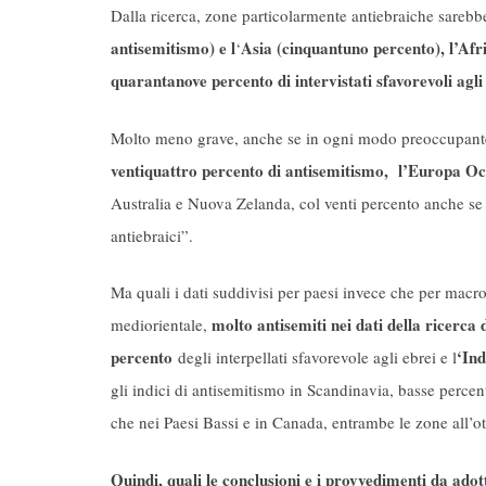
Dalla ricerca, zone particolarmente antiebraiche sarebb
antisemitismo) e l
Asia (cinquantuno percento), l’Afr
‘
quarantanove percento di intervistati sfavorevoli agli
Molto meno grave, anche se in ogni modo preoccupante,
ventiquattro percento di antisemitismo, l’Europa Oc
Australia e Nuova Zelanda, col venti percento anche se 
antiebraici”.
Ma quali i dati suddivisi per paesi invece che per macr
molto antisemiti nei dati della ricerc
mediorientale,
percento
‘In
degli interpellati sfavorevole agli ebrei e l
gli indici di antisemitismo in Scandinavia, basse percen
che nei Paesi Bassi e in Canada, entrambe le zone all’ot
Quindi, quali le conclusioni e i provvedimenti da ado