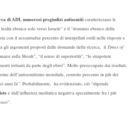
rca di ADL numerosi pregiudizi antisemiti
caratterizzano le
lealtà ebraica solo verso Israele” e il “dominio ebraico della
ia con il sessantadue percento di interpellati ostili nelle risposte e
ra gli argomenti proposti dalle domande della ricerca, il
Times of
rsi sulla Shoah”, “il senso di superiorità”, “lo strapotere
ti irritanti da parte degli ebrei”. Molto preoccupato dai risultati,
rme dell’antisemitismo mondiale, centotto percento in più dei
ci anni fa”. Probabilmente, ha evidenziato, ciò “dipende
iste
e dall’influenza mediatica negativa specialmente fra i più
uoco”.