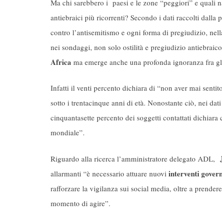
Ma chi sarebbero i paesi e le zone “peggiori” e quali na
antiebraici più ricorrenti? Secondo i dati raccolti dall
contro l’antisemitismo e ogni forma di pregiudizio, ne
nei sondaggi, non solo ostilità e pregiudizio antiebrai
Africa
ma emerge anche una profonda ignoranza fra gli 
Infatti il venti percento dichiara di “non aver mai sent
sotto i trentacinque anni di età. Nonostante ciò, nei dat
cinquantasette percento dei soggetti contattati dichiara
mondiale”.
J
Riguardo alla ricerca l’amministratore delegato ADL,
interventi govern
allarmanti “è necessario attuare nuovi
rafforzare la vigilanza sui social media, oltre a prender
momento di agire”.