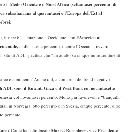
Medio Oriente e il Nord Africa (settantasei percento di
ero il
ica subsahariana al quarantasei e l’Europa dell’Est al
 ebrei.
‘America al
 invece è la situazione a Occidente, con l
cidentale,
al diciassette percento, mentre l’Oceania, ovvero
il sito di ADL specifica che “un adulto su cinque nutre sentimenti
oaree e continenti? Anche qui, a conferma del trend negativo
a di ADL sono il Kuwait, Gaza e il West Bank col novantasette
donesia
col novantasei percento. Molto più favorevoli e “tranquilli”
tuali in Norvegia, otto percento e in Svezia, cinque percento, oltre
to percento.
ttare?
Marisa Rosenberg, vice Presidente
Come ha sottolineato