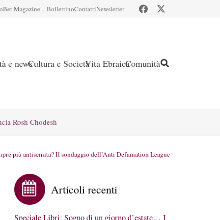
io
Bet Magazine – Bollettino
Contatti
Newsletter
ità e news
Cultura e Società
Vita Ebraica
Comunità
ncia Rosh Chodesh
re più antisemita? Il sondaggio dell’Anti Defamation League
Articoli recenti
Speciale Libri: Sogno di un giorno d’estate… I