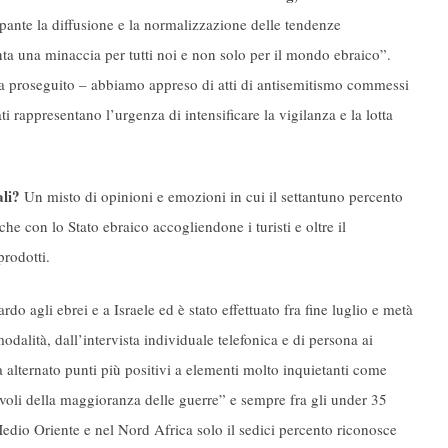
ante la diffusione e la normalizzazione delle tendenze
ta una minaccia per tutti noi e non solo per il mondo ebraico”.
 ha proseguito – abbiamo appreso di atti di antisemitismo commessi
i rappresentano l’urgenza di intensificare la vigilanza e la lotta
ali?
Un misto di opinioni e emozioni in cui il settantuno percento
he con lo Stato ebraico accogliendone i turisti e oltre il
prodotti.
agli ebrei e a Israele ed è stato effettuato fra fine luglio e metà
alità, dall’intervista individuale telefonica e di persona ai
a alternato punti più positivi a elementi molto inquietanti come
evoli della maggioranza delle guerre” e sempre fra gli under 35
edio Oriente e nel Nord Africa solo il sedici percento riconosce