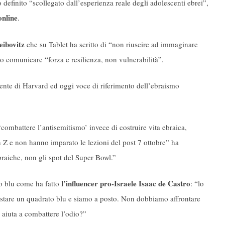
 definito “scollegato dall’esperienza reale degli adolescenti ebrei”,
online
.
eibovitz
che su Tablet ha scritto di “non riuscire ad immaginare
 comunicare “forza e resilienza, non vulnerabilità”.
dente di Harvard ed oggi voce di riferimento dell’ebraismo
‘combattere l’antisemitismo’ invece di costruire vita ebraica,
n Z e non hanno imparato le lezioni del post 7 ottobre” ha
aiche, non gli spot del Super Bowl.”
l’influencer pro-Israele Isaac de Castro
to blu come ha fatto
: “lo
ostare un quadrato blu e siamo a posto. Non dobbiamo affrontare
 aiuta a combattere l’odio?”