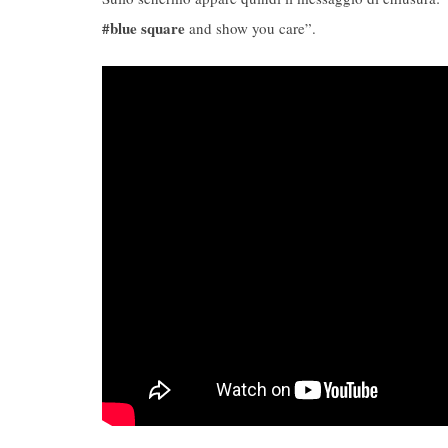
#blue square
and show you care”.