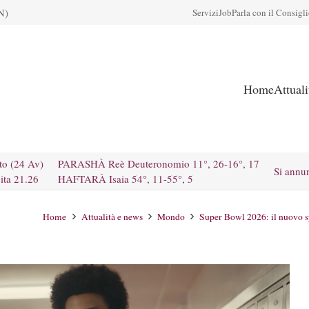
N)
Servizi
Job
Parla con il Consigl
Home
Attual
to (24 Av)
PARASHÀ Reè Deuteronomio 11°, 26-16°, 17
Si annu
ita 21.26
HAFTARÀ Isaia 54°, 11-55°, 5
Home
Attualità e news
Mondo
Super Bowl 2026: il nuovo sp