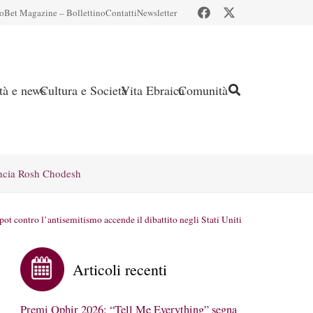
io
Bet Magazine – Bollettino
Contatti
Newsletter
ità e news
Cultura e Società
Vita Ebraica
Comunità
ncia Rosh Chodesh
ot contro l’antisemitismo accende il dibattito negli Stati Uniti
Articoli recenti
Premi Ophir 2026: “Tell Me Everything” segna