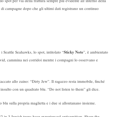
o spot per via della frattura sempre più evidente all’interno della
o di campagne dopo che gli ultimi dati registrano un continuo
Sticky Note
i Seattle Seahawks, lo spot, intitolato “
”, è ambientato
vid, cammina nei corridoi mentre i compagni lo osservano e
taccato allo zaino: “Dirty Jew”. Il ragazzo resta immobile, finché
insulto con un quadrato blu. “Do not listen to them” gli dice.
to blu sulla propria maglietta e i due si allontanano insieme.
“2 in 3 Jewish teens have experienced antisemitism. Share the