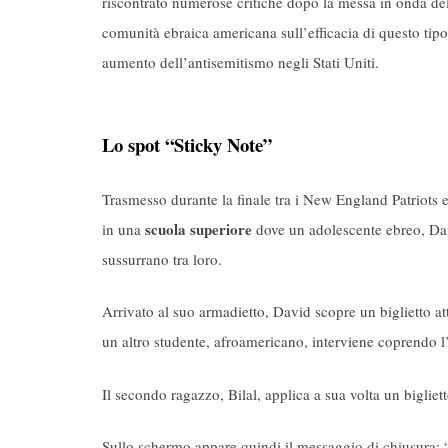
riscontrato numerose critiche dopo la messa in onda dell
comunità ebraica americana sull’efficacia di questo tip
aumento dell’antisemitismo negli Stati Uniti.
Lo spot “Sticky Note”
Trasmesso durante la finale tra i New England Patriots e 
scuola superiore
in una
dove un adolescente ebreo, Da
sussurrano tra loro.
Arrivato al suo armadietto, David scopre un biglietto at
un altro studente, afroamericano, interviene coprendo l’
Il secondo ragazzo, Bilal, applica a sua volta un bigliet
Sullo schermo appare quindi il messaggio di chiusura: 