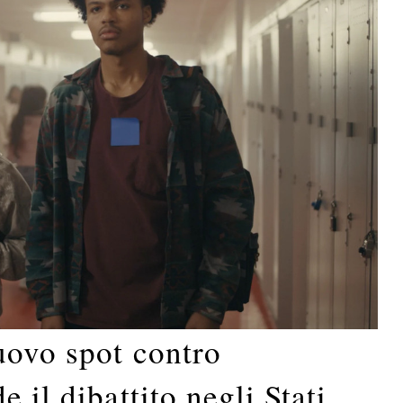
uovo spot contro
 il dibattito negli Stati