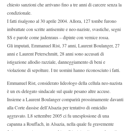
chiesto sanzioni che arrivano fino a tre anni di carcere senza la
condizionale.
I fatti risalgono al 30 aprile 2004. Allora, 127 tombe furono
imbrattate con scritte antisemite e neo-naziste, svastiche, segni
SS e parole come judenraus – dipinte con vernice rossa.
Gli imputati, Emmanuel Rist, 37 anni, Laurent Boulanger, 27
anni e Laurent Peterschmitt, 28 anni sono accusati di
istigazione allodio razziale, danneggiamento di beni e
violazione di sepolture. I tre uomini hanno riconosciuto i fatti.
Emmanuel Rist, considerato lideologo della cellula neo-nazista
è un ex-delegato sindacale sul quale pesano altre accuse.
Insieme a Laurent Boulanger comparirà prossimamente davanti
alla Corte dassise dell’Alsazia per tentativo di omicidio
aggravato. L8 settembre 2005 ci fu unesplosione di una
capanna a Rouffach, in Alsazia, nella quale fu gravemente