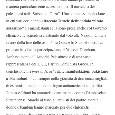
maniera particolarmente accesa contro “Il massacro dei
palestinesi nella Striscia di Gaza”. Una sommossa molto forte
attaccato Israele definendolo “Stato
in cui vari cori hanno
assassino”
e i manifestanti se la sono presa anche col Governo
ellenico che venerdì si è astenuto dal voto alle Nazioni Unite a
favore della fine delle ostilità fra Gaza e lo Stato ebraico. La
protesta ha visto la partecipazione di Youssef Dorchom,
Ambasciatore dell’Autorità Palestinese e di una vasta
rappresentanza del KKE, Partito Comunista Greco. In
manifestazioni pakistane
conclusione il
Times of Israel
cita le
a Islamabad
in cui sempre nella giornata di domenica migliaia
di estremisti hanno intonato slogan antiamericani e il partito
Jamaat e-Islami ha annunciato una marcia contro l’Ambasciata
Statunitense. Stando al testo gli attivisti del partito, uomini,
donne e bambini hanno marciato per due chilometri
impugnando striscioni e poster a sostegno dei palestinesi e