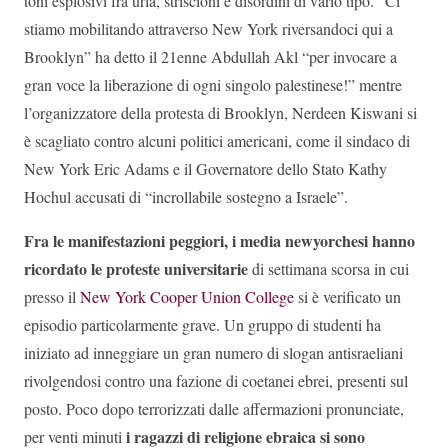
toni esplosivi fra urla, striscioni e disordini di vario tipo. “Ci
stiamo mobilitando attraverso New York riversandoci qui a
Brooklyn” ha detto il 21enne Abdullah Akl “per invocare a
gran voce la liberazione di ogni singolo palestinese!” mentre
l’organizzatore della protesta di Brooklyn, Nerdeen Kiswani si
è scagliato contro alcuni politici americani, come il sindaco di
New York Eric Adams e il Governatore dello Stato Kathy
Hochul accusati di “incrollabile sostegno a Israele”.
Fra le manifestazioni peggiori, i media newyorchesi hanno
ricordato le proteste universitarie
di settimana scorsa in cui
presso il
New York Cooper Union College
si è verificato un
episodio particolarmente grave. Un gruppo di studenti ha
iniziato ad inneggiare un gran numero di slogan antisraeliani
rivolgendosi contro una fazione di coetanei ebrei, presenti sul
posto. Poco dopo terrorizzati dalle affermazioni pronunciate,
i ragazzi di religione ebraica si sono
per venti minuti