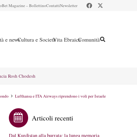
io
Bet Magazine – Bollettino
Contatti
Newsletter
ità e news
Cultura e Società
Vita Ebraica
Comunità
ncia Rosh Chodesh
ondo
Lufthansa e ITA Airways riprendono i voli per Israele
Articoli recenti
Dal Kurdistan alla burrata: la lunga memoria