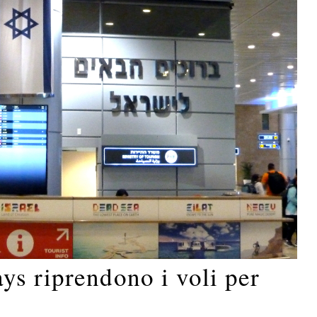
ys riprendono i voli per