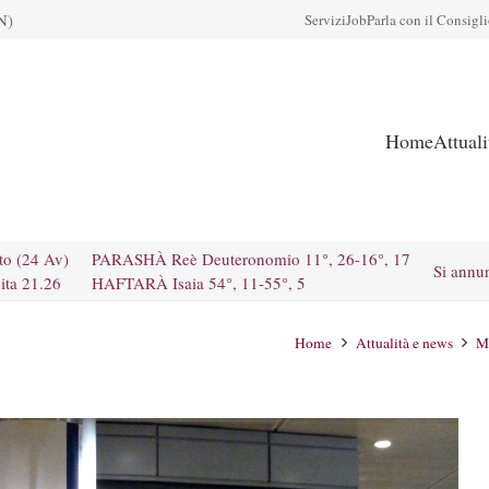
N)
Servizi
Job
Parla con il Consigl
Home
Attual
to (24 Av)
PARASHÀ Reè Deuteronomio 11°, 26-16°, 17
Si annu
ita 21.26
HAFTARÀ Isaia 54°, 11-55°, 5
Home
Attualità e news
M