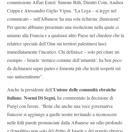
commissione Affari Esteri: Simone Billi, Dimitri Coin, Andrea
Crippa e Alessandro Giglio Vigna. “La Lega – si legge nel
comunicato – sull’Albanese ha una sola richiesta: dimissioni!
Per questo abbiamo presentato una risoluzione nella quale ci
uniamo alla Francia e a qualsiasi altro Paese nel chiedere che la
relatrice speciale dell’Onu sui territori palestinesi lasci
immediatamente l’incarico. Chi definisce – solo per citare un
esempio – Israele ‘nemico comune dell’umanità’, ha ben poco
da dichiararsi super partes e fomenta più che leciti sospetti sul
suo antisemitismo”.
Unione delle comunità ebraiche
Anche la presidente dell’
italiane
Noemi Di Segni,
,
ha commentato la decisione di
Parigi con favore. “Bene che anche una voce governativa
francese si aggiunge a quelle nostre invitando a riconoscere
nelle folli parole pronunciate dalla Albanese un odio profondo
e demolitivo non solo del diritto di Israele e del popolo ebraico