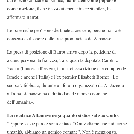
Israele come popolo e
cui è lecito criticare la politica, ma
come nazione,
il che è assolutamente inaccettabile», ha
affermato Barrot.
Le polemiche però sono destinate a crescere, perché non c’è
consenso sul tenore delle frasi pronunciate da Albanese.
La presa di posizione di Barrot arriva dopo la petizione di
alcune personalità francesi, tra le quali la deputata Caroline
Yadan (francesi all’estero, in una circoscrizione che comprende
Israele e anche l’Italia) e l’ex premier Elisabeth Borne: «Lo
scorso 7 febbraio, durante un forum organizzato da Al-Jazeera
a Doha, Albanese ha definito Israele nemico comune
dell’umanità».
La relatrice Albanese nega quanto si dice sul suo conto.
“Eppure le sue parole sono chiare: “Ora vediamo che noi, come
umanità, abbiamo un nemico comune”. Non è menzionata