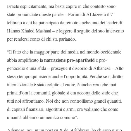
Israele esplicitamente, ma basta capire in che contesto sono
state pronunciate queste parole – Forum di Al-Jazeera il 7
febbraio a cui ha partecipato da remoto anche uno dei leader di
Hamas Khaled Mashaal – e leggere il seguito del suo intervento
per rendersi conto di chi sta parlando.
“Il fatto che la maggior parte dei media nel mondo occidentale
narrazione pro-apartheid
abbia amplificato la
e pro-
genocidio è una sfida – prosegue il discorso di Albanese – Allo
stesso tempo qui risiede anche l’opportunità. Perché se il diritto
internazionale è stato colpito al cuore, è anche vero che mai
prima d’ora la comunità globale si era accorta delle sfide che
tutti noi affrontiamo. Noi che non controlliamo grandi quantità
di capitali finanziari, algoritmi e armi, ora vediamo che come
umanità abbiamo un nemico comune”.
Albanese, poi, in un post su X del 9 febbraio, ha chiarito il suo