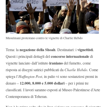
Musulmani protestano contro le vignette di Charlie Hebdo
negazione della Shoah
vignettisti
Tema: la
. Destinatari: i
.
concorso internazionale
Questi i principali dettagli del
di
iraniano
vignette lanciato dall’istituto
del fumetto, come
risposta ai disegni satirici pubblicati da
Charlie Hebdo
. Come
spiega l’
Huffington Post
, in palio vi sono sostanziosi premi in
12.000, 8.000 e 5.000 dollari
denaro –
– per i primi tre
classificati. I lavori saranno esposti al Museo Palestinese d’Arte
Contemporanea di Teheran.
Non è la prima volta che in Iran si tiene un concorso di vignette