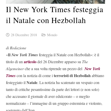
Il New York Times festeggia
il Natale con Hezbollah
28 Dicembre 2018
Mondo
di Redazione
Il
«
New York Times
festeggia il Natale con Hezbollah»: è il
articolo
titolo di un
del 26 Dicembre apparso su
The
Algemeiner
che a sua volta riprende un pezzo del
New York
terroristi di Hezbollah
Times
con la notizia di come i
abbiano
Natale
festeggiato il
. La notizia ha scatenato un vespaio con
tanto di critiche pesantissime da parte dei lettori (e non solo)
che accusano il giornale di aver edulcorato – o meglio
normalizzato – l’immagine di un gruppo estremista e violento,
sostenuto dall’Iran.