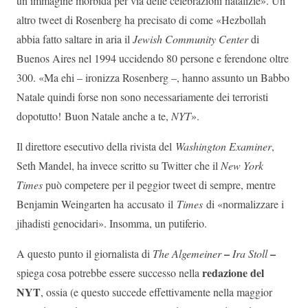
un’immagine morbida per via delle celebrazioni natalizie». Un
altro tweet di Rosenberg ha precisato di come «Hezbollah
abbia fatto saltare in aria il
Jewish Community Center
di
Buenos Aires nel 1994 uccidendo 80 persone e ferendone oltre
300. «Ma ehi – ironizza Rosenberg –, hanno assunto un Babbo
Natale quindi forse non sono necessariamente dei terroristi
dopotutto! Buon Natale anche a te,
NYT
».
Il direttore esecutivo della rivista del
Washington Examiner
,
Seth Mandel, ha invece scritto su Twitter che il
New York
Times
può competere per il peggior tweet di sempre, mentre
Benjamin Weingarten ha accusato il
Times
di «normalizzare i
jihadisti genocidari». Insomma, un putiferio.
–
–
A questo punto il giornalista di
The Algemeiner
Ira Stoll
redazione del
spiega cosa potrebbe essere successo nella
NYT
, ossia (e questo succede effettivamente nella maggior