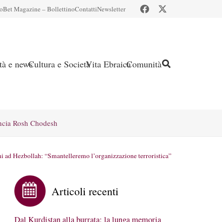
io
Bet Magazine – Bollettino
Contatti
Newsletter
ità e news
Cultura e Società
Vita Ebraica
Comunità
ncia Rosh Chodesh
i ad Hezbollah: “Smantelleremo l’organizzazione terroristica”
Articoli recenti
Dal Kurdistan alla burrata: la lunga memoria