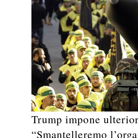
Trump impone ulterior
“Smantelleremo l’organ