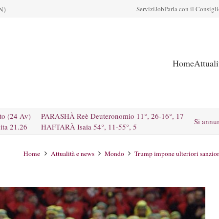
N)
Servizi
Job
Parla con il Consigl
Home
Attual
to (24 Av)
PARASHÀ Reè Deuteronomio 11°, 26-16°, 17
Si annu
ita 21.26
HAFTARÀ Isaia 54°, 11-55°, 5
Home
Attualità e news
Mondo
Trump impone ulteriori sanzion