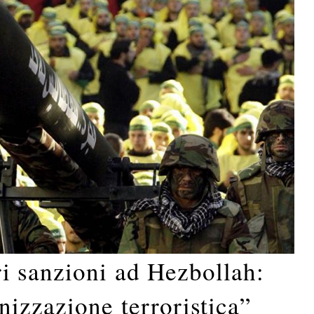
i sanzioni ad Hezbollah:
izzazione terroristica”