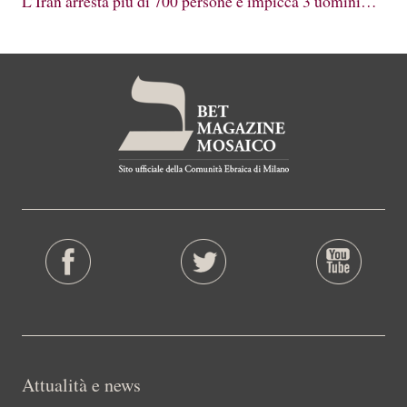
L’Iran arresta più di 700 persone e impicca 3 uomini…
Attualità e news