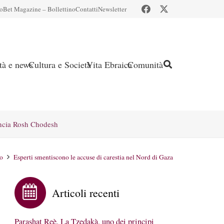
io
Bet Magazine – Bollettino
Contatti
Newsletter
ità e news
Cultura e Società
Vita Ebraica
Comunità
ncia Rosh Chodesh
o
Esperti smentiscono le accuse di carestia nel Nord di Gaza
Articoli recenti
Parashat Reè. La Tzedakà, uno dei principi