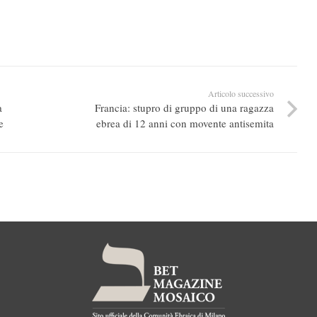
Articolo successivo
a
Francia: stupro di gruppo di una ragazza
e
ebrea di 12 anni con movente antisemita