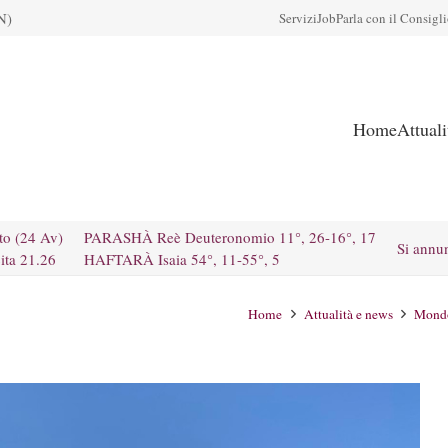
N)
Servizi
Job
Parla con il Consigl
Home
Attual
to (24 Av)
PARASHÀ Reè Deuteronomio 11°, 26-16°, 17
Si annu
ita 21.26
HAFTARÀ Isaia 54°, 11-55°, 5
Home
Attualità e news
Mond