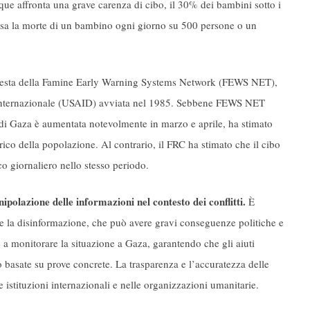
que affronta una grave carenza di cibo, il 30% dei bambini sotto i
ausa la morte di un bambino ogni giorno su 500 persone o un
ichiesta della Famine Early Warning Systems Network (FEWS NET),
po internazionale (USAID) avviata nel 1985. Sebbene FEWS NET
d di Gaza è aumentata notevolmente in marzo e aprile, ha stimato
ico della popolazione. Al contrario, il FRC ha stimato che il cibo
o giornaliero nello stesso periodo.
ipolazione delle informazioni nel contesto dei conflitti.
È
tare la disinformazione, che può avere gravi conseguenze politiche e
a monitorare la situazione a Gaza, garantendo che gli aiuti
o basate su prove concrete. La trasparenza e l’accuratezza delle
 istituzioni internazionali e nelle organizzazioni umanitarie.