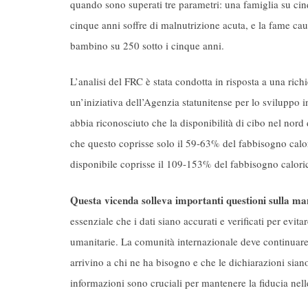
quando sono superati tre parametri: una famiglia su cin
cinque anni soffre di malnutrizione acuta, e la fame c
bambino su 250 sotto i cinque anni.
L’analisi del FRC è stata condotta in risposta a una r
un’iniziativa dell’Agenzia statunitense per lo svilup
abbia riconosciuto che la disponibilità di cibo nel nor
che questo coprisse solo il 59-63% del fabbisogno calor
disponibile coprisse il 109-153% del fabbisogno caloric
Questa vicenda solleva importanti questioni sulla man
essenziale che i dati siano accurati e verificati per evi
umanitarie. La comunità internazionale deve continuare 
arrivino a chi ne ha bisogno e che le dichiarazioni sian
informazioni sono cruciali per mantenere la fiducia nelle