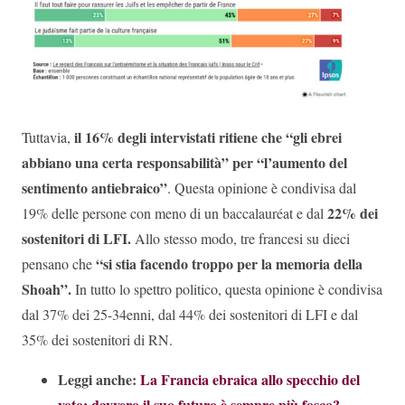
il 16% degli intervistati ritiene che “gli ebrei
Tuttavia,
abbiano una certa responsabilità” per “l’aumento del
sentimento antiebraico”
. Questa opinione è condivisa dal
22% dei
19% delle persone con meno di un baccalauréat e dal
sostenitori di LFI.
Allo stesso modo, tre francesi su dieci
“si stia facendo troppo per la memoria della
pensano che
Shoah”.
In tutto lo spettro politico, questa opinione è condivisa
dal 37% dei 25-34enni, dal 44% dei sostenitori di LFI e dal
35% dei sostenitori di RN.
Leggi anche:
La Francia ebraica allo specchio del
voto: davvero il suo futuro è sempre più fosco?