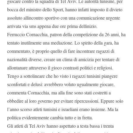
giocare contro la squadra di Tel Aviv. Le autorità tunisine, per
bocca del ministro dello Sport, hanno infatti imposto il divieto
assoluto allincontro sportivo con una comunicazione urgente
arrivata via sms appena due ore prima dellinizio.
Ferruccio Cornacchia, patron della competizione da 26 anni, ha
tentato inutilmente una mediazione. Lo spirito della gara, ha
commentato, è proprio quello di fare incontrare ragazzi di
nazionalità diverse, creare un clima di amicizia per tentare di
allontanare attraverso il gioco contrasti politici e religiosi.
Tengo a sottolineare che ho visto i ragazzi tunisini piangere
sconfortati e delusi: avrebbero voluto ugualmente giocare,
commenta Cornacchia, ma alla fine sono stati costretti a
obbedire al loro governo per evitare ripercussioni. Eppure solo
l’anno scorso atleti tunisini e israeliani erano insieme. Ma la
politica evidentemente cambia tutto e in fretta.
Gli atleti di Tel Aviv hanno aspettato a testa bassa i trenta