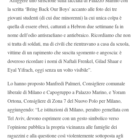
“Affiggere uno striscione sulla facciata di Palazzo Marino con
la scritta ‘Bring Back Our Boys’ accanto alle foto dei tre
giovani studenti (di cui due minorenni) la cui unica colpa è
quella di essere ebrei, catturati a Hebron due settimane fa in
nome dell’odio antisraeliano e antiebraico. Ricordiamo che non
si tratta di soldati, ma di civili che rientravano a casa da scuola,
vittime di un rapimento che suscita sgomento e angoscia: è
doveroso ricordare i nomi di Naftali Frenkel, Gilad Shaar e
Eyal Yifrach, oggi senza un volto visibile”.
Lo hanno proposto Manfredi Palmeri, Consigliere comunale
liberale di Milano e Capogruppo a Palazzo Marino, e Yoram
Ortona, Consigliere di Zona 7 del Nuovo Polo per Milano,
aggiungendo: “Le istituzioni di Milano, peraltro gemellata con
Tel Aviv, devono esprimere con un gesto simbolico verso
l’opinione pubblica la propria vicinanza alle famiglie dei
ragazzini e alla questione così violentemente sottoposta agli