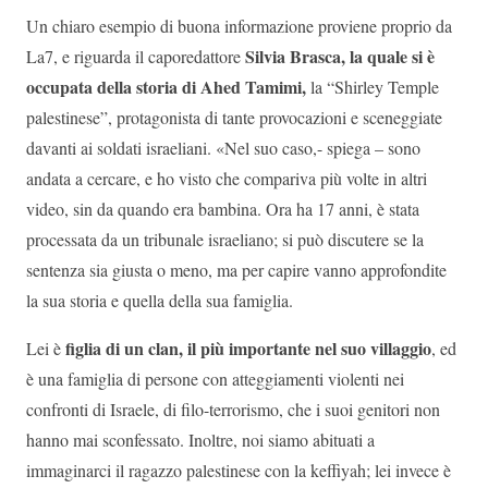
Un chiaro esempio di buona informazione proviene proprio da
Silvia Brasca, la quale si è
La7, e riguarda il caporedattore
occupata della storia di Ahed Tamimi,
la “Shirley Temple
palestinese”, protagonista di tante provocazioni e sceneggiate
davanti ai soldati israeliani. «Nel suo caso,- spiega – sono
andata a cercare, e ho visto che compariva più volte in altri
video, sin da quando era bambina. Ora ha 17 anni, è stata
processata da un tribunale israeliano; si può discutere se la
sentenza sia giusta o meno, ma per capire vanno approfondite
la sua storia e quella della sua famiglia.
figlia di un clan, il più importante nel suo villaggio
Lei è
, ed
è una famiglia di persone con atteggiamenti violenti nei
confronti di Israele, di filo-terrorismo, che i suoi genitori non
hanno mai sconfessato. Inoltre, noi siamo abituati a
immaginarci il ragazzo palestinese con la keffiyah; lei invece è