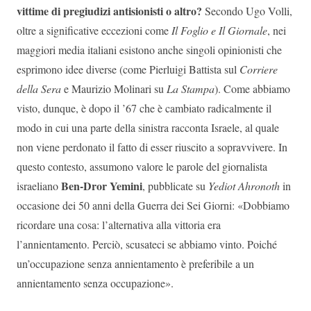
vittime di pregiudizi antisionisti o altro?
Secondo Ugo Volli,
oltre a significative eccezioni come
Il Foglio e Il Giornale
, nei
maggiori media italiani esistono anche singoli opinionisti che
esprimono idee diverse (come Pierluigi Battista sul
Corriere
della Sera
e Maurizio Molinari su
La Stampa
). Come abbiamo
visto, dunque, è dopo il ’67 che è cambiato radicalmente il
modo in cui una parte della sinistra racconta Israele, al quale
non viene perdonato il fatto di esser riuscito a sopravvivere. In
questo contesto, assumono valore le parole del giornalista
Ben-Dror Yemini
israeliano
, pubblicate su
Yediot Ahronoth
in
occasione dei 50 anni della Guerra dei Sei Giorni: «Dobbiamo
ricordare una cosa: l’alternativa alla vittoria era
l’annientamento. Perciò, scusateci se abbiamo vinto. Poiché
un’occupazione senza annientamento è preferibile a un
annientamento senza occupazione».