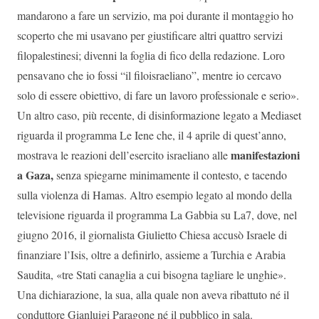
mandarono a fare un servizio, ma poi durante il montaggio ho
scoperto che mi usavano per giustificare altri quattro servizi
filopalestinesi; divenni la foglia di fico della redazione. Loro
pensavano che io fossi “il filoisraeliano”, mentre io cercavo
solo di essere obiettivo, di fare un lavoro professionale e serio».
Un altro caso, più recente, di disinformazione legato a Mediaset
riguarda il programma Le Iene che, il 4 aprile di quest’anno,
manifestazioni
mostrava le reazioni dell’esercito israeliano alle
a Gaza,
senza spiegarne minimamente il contesto, e tacendo
sulla violenza di Hamas. Altro esempio legato al mondo della
televisione riguarda il programma La Gabbia su La7, dove, nel
giugno 2016, il giornalista Giulietto Chiesa accusò Israele di
finanziare l’Isis, oltre a definirlo, assieme a Turchia e Arabia
Saudita, «tre Stati canaglia a cui bisogna tagliare le unghie».
Una dichiarazione, la sua, alla quale non aveva ribattuto né il
conduttore Gianluigi Paragone né il pubblico in sala.