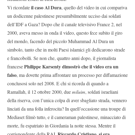
il caso Al Dura
Vi ricordate
, quello del video in cui compariva
un dodicenne palestinese presumibilmente ucciso dai soldati
dell’IDF a Gaza? Dopo che il canale televisivo France 2, nel
2000, aveva messo in onda il video, questo fece subito il giro
del mondo, facendo del piccolo Muhammad Al Dura un
simbolo, tanto che in molti Paesi islamici gli dedicarono strade
e francobolli. Se non che, quattro anni dopo, il giornalista
Philippe Karsenty dimostrò che il video era un
francese
falso
, ma dovette prima affrontare un processo per diffamazione
conclusosi solo nel 2008. E chi si ricorda di quando a
Ramallah, il 12 ottobre 2000, due
miluim
, soldati israeliani
della riserva, con l’unica colpa di aver sbagliato strada, vennero
linciati da una folla inferocita? In quell’occasione una troupe di
Mediaset filmò tutto, e il cameraman palestinese, minacciato di
morte, fu espatriato in Giordania la notte stessa. Mentre il
Riccardo Cristiano, si era
corrispondente della RAI,