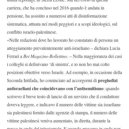
carriera, che ha concluso nel 2016 quando è andata in
pensione, ha assistito a numerosi atti di disinformazione
sistematica, attuata nei modi peggiori e a scopi ideologici, sul
conflitto israelo-palestinese.
«Nelle redazioni dove ho lavorato ho constatato di persona un
atteggiamento prevalentemente anti-israeliano – dichiara Lucia
Ferrari a
Bet Magazine-Bollettino
. – Nella maggioranza dei casi
i colleghi si definivano ‘di sinistra’, e io non ho mai colto
posizioni obiettive verso Israele. Ad esempio, in occasione della
pregiudizi
Seconda Intifada, ho cominciato ad accorgermi di
antisraeliani che coincidevano con l’antisemitismo
: quando
scrivevo il breve testo di lancio di un servizio che il conduttore
doveva leggere, e indicavo il numero delle vittime sia israeliane
sia palestinesi fornito dalle agenzie di stampa, il numero delle
vittime palestinesi veniva aumentato, in diretta, durante la
messa in onda del telegiornale. E quando eravamo in onda non