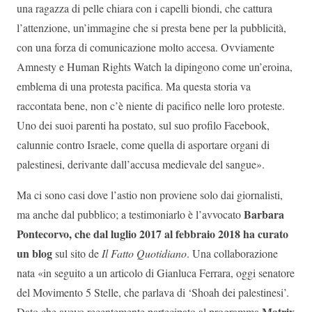
una ragazza di pelle chiara con i capelli biondi, che cattura
l’attenzione, un’immagine che si presta bene per la pubblicità,
con una forza di comunicazione molto accesa. Ovviamente
Amnesty e Human Rights Watch la dipingono come un’eroina,
emblema di una protesta pacifica. Ma questa storia va
raccontata bene, non c’è niente di pacifico nelle loro proteste.
Uno dei suoi parenti ha postato, sul suo profilo Facebook,
calunnie contro Israele, come quella di asportare organi di
palestinesi, derivante dall’accusa medievale del sangue».
Ma ci sono casi dove l’astio non proviene solo dai giornalisti,
Barbara
ma anche dal pubblico; a testimoniarlo è l’avvocato
Pontecorvo, che dal luglio 2017 al febbraio 2018 ha curato
un blog
sul sito de
Il Fatto Quotidiano
. Una collaborazione
nata «in seguito a un articolo di Gianluca Ferrara, oggi senatore
del Movimento 5 Stelle, che parlava di ‘Shoah dei palestinesi’.
Matrix
Dato che avevo recentemente partecipato al programma