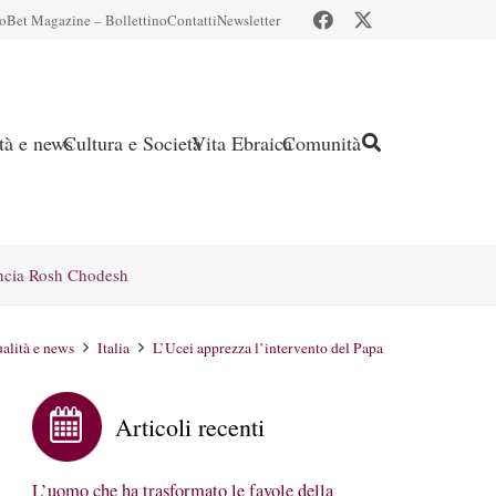
io
Bet Magazine – Bollettino
Contatti
Newsletter
ità e news
Cultura e Società
Vita Ebraica
Comunità
ncia Rosh Chodesh
alità e news
Italia
L’Ucei apprezza l’intervento del Papa
Articoli recenti
L’uomo che ha trasformato le favole della