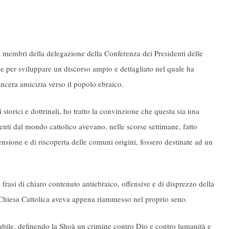
i membri della delegazione della Conferenza dei Presidenti delle
e per sviluppare un discorso ampio e dettagliato nel quale ha
sincera amicizia verso il popolo ebraico.
i storici e dottrinali, ho tratto la convinzione che questa sia una
ienti dal mondo cattolico avevano, nelle scorse settimane, fatto
ensione e di riscoperta delle comuni origini, fossero destinate ad un
 frasi di chiaro contenuto antiebraico, offensive e di disprezzo della
a Chiesa Cattolica aveva appena riammesso nel proprio seno.
abile, definendo la Shoà un crimine contro Dio e contro lumanità e