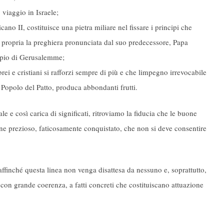
viaggio in Israele;
cano II, costituisce una pietra miliare nel fissare i principi che
to propria la preghiera pronunciata dal suo predecessore, Papa
mpio di Gerusalemme;
ei e cristiani si rafforzi sempre di più e che limpegno irrevocabile
 Popolo del Patto, produca abbondanti frutti.
e e così carica di significati, ritroviamo la fiducia che le buone
 bene prezioso, faticosamente conquistato, che non si deve consentire
affinché questa linea non venga disattesa da nessuno e, soprattutto,
 con grande coerenza, a fatti concreti che costituiscano attuazione