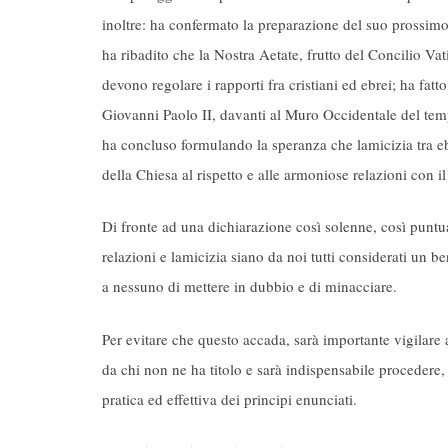
inoltre: ha confermato la preparazione del suo prossimo 
ha ribadito che la Nostra Aetate, frutto del Concilio Vati
devono regolare i rapporti fra cristiani ed ebrei; ha fat
Giovanni Paolo II, davanti al Muro Occidentale del te
ha concluso formulando la speranza che lamicizia tra ebr
della Chiesa al rispetto e alle armoniose relazioni con il
Di fronte ad una dichiarazione così solenne, così puntual
relazioni e lamicizia siano da noi tutti considerati un
a nessuno di mettere in dubbio e di minacciare.
Per evitare che questo accada, sarà importante vigilare 
da chi non ne ha titolo e sarà indispensabile procedere,
pratica ed effettiva dei principi enunciati.