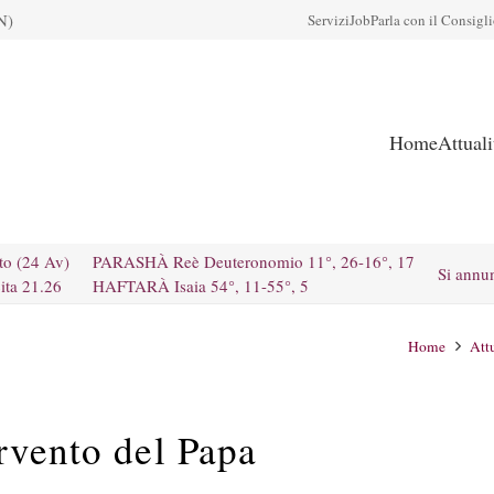
N)
Servizi
Job
Parla con il Consigl
Home
Attual
to (24 Av)
PARASHÀ Reè Deuteronomio 11°, 26-16°, 17
Si annu
ita 21.26
HAFTARÀ Isaia 54°, 11-55°, 5
Home
Attu
rvento del Papa