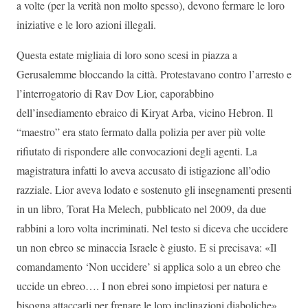
a volte (per la verità non molto spesso), devono fermare le loro
iniziative e le loro azioni illegali.
Questa estate migliaia di loro sono scesi in piazza a
Gerusalemme bloccando la città. Protestavano contro l’arresto e
l’interrogatorio di Rav Dov Lior, caporabbino
dell’insediamento ebraico di Kiryat Arba, vicino Hebron. Il
“maestro” era stato fermato dalla polizia per aver più volte
rifiutato di rispondere alle convocazioni degli agenti. La
magistratura infatti lo aveva accusato di istigazione all’odio
razziale. Lior aveva lodato e sostenuto gli insegnamenti presenti
in un libro, Torat Ha Melech, pubblicato nel 2009, da due
rabbini a loro volta incriminati. Nel testo si diceva che uccidere
un non ebreo se minaccia Israele è giusto. E si precisava: «Il
comandamento ‘Non uccidere’ si applica solo a un ebreo che
uccide un ebreo…. I non ebrei sono impietosi per natura e
bisogna attaccarli per frenare le loro inclinazioni diaboliche».