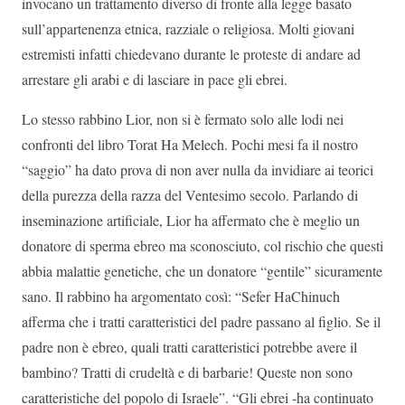
invocano un trattamento diverso di fronte alla legge basato
sull’appartenenza etnica, razziale o religiosa. Molti giovani
estremisti infatti chiedevano durante le proteste di andare ad
arrestare gli arabi e di lasciare in pace gli ebrei.
Lo stesso rabbino Lior, non si è fermato solo alle lodi nei
confronti del libro Torat Ha Melech. Pochi mesi fa il nostro
“saggio” ha dato prova di non aver nulla da invidiare ai teorici
della purezza della razza del Ventesimo secolo. Parlando di
inseminazione artificiale, Lior ha affermato che è meglio un
donatore di sperma ebreo ma sconosciuto, col rischio che questi
abbia malattie genetiche, che un donatore “gentile” sicuramente
sano. Il rabbino ha argomentato così: “Sefer HaChinuch
afferma che i tratti caratteristici del padre passano al figlio. Se il
padre non è ebreo, quali tratti caratteristici potrebbe avere il
bambino? Tratti di crudeltà e di barbarie! Queste non sono
caratteristiche del popolo di Israele”. “Gli ebrei -ha continuato