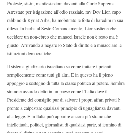
Proteste, sit-in, manifestazioni davanti alla Corte Suprema.
Arrestato per istigazione all’odio razziale, rav Dov Lior, capo
rabbino di Kyriat Arba, ha mobilitato le folle di haredim in sua
difesa. In barba al Sesto Comandamento, Lior sostiene che
uccidere un non-ebreo che minacci Israele non è reato ma è
giusto. Arrivando a negare lo Stato di diritto e a minacciare le
istituzioni democratiche
Il sistema giudiziario israeliano sa come trattare i potenti:
semplicemente come tutti gli altri. E in questo ha il pieno
appoggio e sostegno di tutta la classe politica al potere. Sembra
strano e assurdo detto in un paese come l’Italia dove il
Presidente del consiglio pur di salvare i propri affari privati è
pronto a calpestare qualsiasi principio di uguaglianza davanti
alla legge. E in Italia può apparire ancora più strano che
intellettuali, politici, giornalisti di qualsiasi parte, si fermino di
fronte al diritto e non accusino, mai, procure o corti