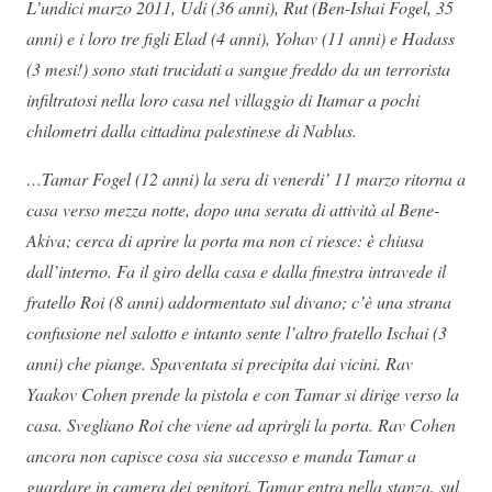
L’undici marzo 2011, Udi (36 anni), Rut (Ben-Ishai Fogel, 35
anni) e i loro tre figli Elad (4 anni), Yohav (11 anni) e Hadass
(3 mesi!) sono stati trucidati a sangue freddo da un terrorista
infiltratosi nella loro casa nel villaggio di Itamar a pochi
chilometri dalla cittadina palestinese di Nablus.
…Tamar Fogel (12 anni) la sera di venerdi’ 11 marzo ritorna a
casa verso mezza notte, dopo una serata di attività al Bene-
Akiva; cerca di aprire la porta ma non ci riesce: è chiusa
dall’interno. Fa il giro della casa e dalla finestra intravede il
fratello Roi (8 anni) addormentato sul divano; c’è una strana
confusione nel salotto e intanto sente l’altro fratello Ischai (3
anni) che piange. Spaventata si precipita dai vicini. Rav
Yaakov Cohen prende la pistola e con Tamar si dirige verso la
casa. Svegliano Roi che viene ad aprirgli la porta. Rav Cohen
ancora non capisce cosa sia successo e manda Tamar a
guardare in camera dei genitori. Tamar entra nella stanza, sul