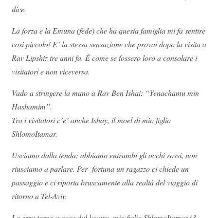
dice.
La forza e la Emuna (fede) che ha questa famiglia mi fa sentire
così piccolo! E’ la stessa sensazione che provai dopo la visita a
Rav Lipshiz tre anni fa. È come se fossero loro a consolare i
visitatori e non viceversa.
Vado a stringere la mano a Rav Ben Ishai: “Yenachamu min
Hashamim”.
Tra i visitatori c’e’ anche Ishay, il moel di mio figlio
ShlomoItamar.
Usciamo dalla tenda; abbiamo entrambi gli occhi rossi, non
riusciamo a parlare. Per fortuna un ragazzo ci chiede un
passaggio e ci riporta bruscamente alla realtà del viaggio di
ritorno a Tel-Aviv.
La sera torno a casa dal lavoro, mio figlio ShlomoItamar (3