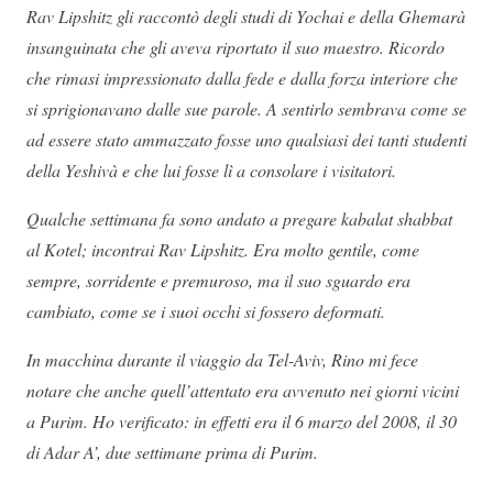
Rav Lipshitz gli raccontò degli studi di Yochai e della Ghemarà
insanguinata che gli aveva riportato il suo maestro. Ricordo
che rimasi impressionato dalla fede e dalla forza interiore che
si sprigionavano dalle sue parole. A sentirlo sembrava come se
ad essere stato ammazzato fosse uno qualsiasi dei tanti studenti
della Yeshivà e che lui fosse lì a consolare i visitatori.
Qualche settimana fa sono andato a pregare kabalat shabbat
al Kotel; incontrai Rav Lipshitz. Era molto gentile, come
sempre, sorridente e premuroso, ma il suo sguardo era
cambiato, come se i suoi occhi si fossero deformati.
In macchina durante il viaggio da Tel-Aviv, Rino mi fece
notare che anche quell’attentato era avvenuto nei giorni vicini
a Purim. Ho verificato: in effetti era il 6 marzo del 2008, il 30
di Adar A’, due settimane prima di Purim.