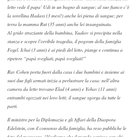
letto vede il papa’ Udi in un bagno di sangue; al suo fianco c’è
la sorellina Hadass (3 mesi!) anche lei piena di sangue; per
terra la mamma Rut (35 anni) anche lei insanguinata.
Al grido straziante della bambina, Yaakov si precipita nella
stanza e scopre l’orribile tragedia, il pogrom della famiglia
Fogel. Ichai (3 anni) è ai piedi del letto, piange e continua a
ripetere “papà svegliati, papà svegliati!”
Rav Cohen porta fuori dalla casa i due bambini e insieme ai
suoi due figli armati inizia a perlustrare la casa: nell’altra
camera da letto trovano Elad (4 anni) e Yohav (11 anni)
entrambi sgozzati nei loro letti; il sangue sgorga da tutte le
parti.
Il ministro per la Diplomazia e gli Affari della Diaspora
Edelstein, con il consenso della famiglia, ha reso pubbliche le
foto del massacro. “Vogliamo che il mondo capisca con chi