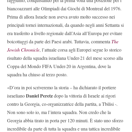
raggiunto, conquistando per la prima volta una posizione per i
biancoazzurri alle Olimpiadi dai Giochi di Montreal del 1976.
Prima di allora Israele non aveva avuto molto successo nei
principali tornei internazionali, da quando negli anni Settanta si
era trasferito a livello regionale dall’Asia all’Europa per evitare
boicottaggi da parte dei Paesi arabi. Tuttavia, commenta
The
Jewish Chronicle
,
l’attuale corsa agli Europei segue lo storico
risultato della squadra israeliana Under-21 del mese scorso alla
Coppa del Mondo FIFA Under-20 in Argentina, dove la
squadra ha chiuso al terzo posto.
«D’ora in poi scriveremo la storia – ha dichiarato il portiere
Daniel Peretz
israeliano
dopo la vittoria di Israele ai rigori
contro la Georgia, co-organizzatrice della partita, a Tbilisi -.
Non sono solo io, ma l’intera squadra. Non credo che la
Georgia abbia tirato in porta per 120 minuti. È stato uno sforzo
incredibile da parte di tutta la squadra e una tattica incredibile