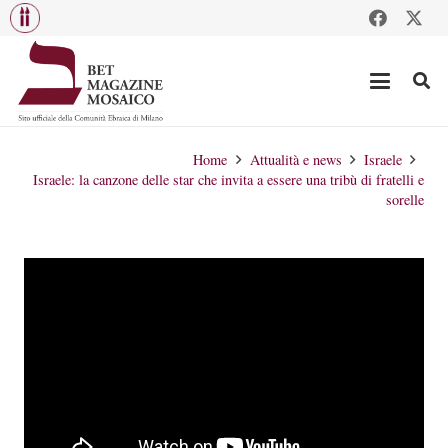
Home
Attualità e news
Israele
Israele: la canzone delle star che invita a essere una tribù di fratelli e
sorelle