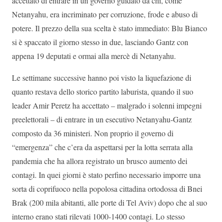
accettato di entrare in un governo guidato da chi, come
Netanyahu, era incriminato per corruzione, frode e abuso di
potere. Il prezzo della sua scelta è stato immediato: Blu Bianco
si è spaccato il giorno stesso in due, lasciando Gantz con
appena 19 deputati e ormai alla mercè di Netanyahu.
Le settimane successive hanno poi visto la liquefazione di
quanto restava dello storico partito laburista, quando il suo
leader Amir Peretz ha accettato – malgrado i solenni impegni
preelettorali – di entrare in un esecutivo Netanyahu-Gantz
composto da 36 ministeri. Non proprio il governo di
“emergenza” che c’era da aspettarsi per la lotta serrata alla
pandemia che ha allora registrato un brusco aumento dei
contagi. In quei giorni è stato perfino necessario imporre una
sorta di coprifuoco nella popolosa cittadina ortodossa di Bnei
Brak (200 mila abitanti, alle porte di Tel Aviv) dopo che al suo
interno erano stati rilevati 1000-1400 contagi. Lo stesso