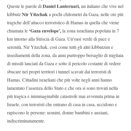
Daniel Lanternari,
Queste le parole di
un italiano che vive nel
Nir Yitzchak
kibbutz
a pochi chilometri da Gaza, nelle ore più
tragiche dell’attacco terroristico di Hamas in quella che viene
‘Gaza envelope’,
chiamata le
la zona israeliana popolata in 7
km intorno alla Striscia di Gaza. Un’oasi verde di pace e
serenità, Nir Yitzchak, così come tutti gli altri kibbutzim e
insediamenti della zona, da anni purtroppo bersaglio di migliaia
di missili lanciati da Gaza e sotto il pericolo costante di vedere
sbucare nei propri territori i tunnel scavati dai terroristi di
Hamas. Cittadini israeliani che più volte negli anni hanno
lamentato l’assenza dello Stato e che ora si sono trovati nella
più tragica e inimmaginabile catastrofe mai avvenuta prima in
Israele, con terroristi che entrano di casa in casa, uccidono e
rapiscono le persone: uomini, donne bambini e anziani,
indiscriminatamente.