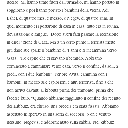
ucciso. Mi hanno tirato fuori dall’armadio, mi hanno portato in
soggiorno e poi hanno portato i bambini della vicina Adi:
Eshel, di quattro mesi e mezzo, e Negev, di quattro anni. In
quel momento ci spostarono di casa in casa, tutto era in rovina,
devastazione e sangue.” Dopo averli fatti passare la recinzione
in dire34zione di Gaza. Ma a un certo punto il terrrista mette
giù dalle sue spalle il bambino di 4 anni e si incammina verso
Gaza. “Ho capito che ci stavano liberando. Abbiamo
cominciato a camminare verso casa, verso il confine, da soli, a
piedi, con i due bambini”. Per ore Avital cammina con i
bambini, in mezzo alle esplosioni e altri terroristi, fino a che
non arriva davanti al kibbutz prima del tramonto, prima che
facesse buio. “Quando abbiamo raggiunto il confine del recinto
del Kibbutz, era chiuso, una breccia era stata fissata. Abbiamo
aspettato lì; speravo in una sorta di soccorsi. Non è venuto
nessuno. Negev si è addormentato sulla sabbia. Nel kibbutz