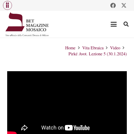
Home
Vita Ebraica
Video
Pirké Avot. Lezione 5 (30.1.2024)