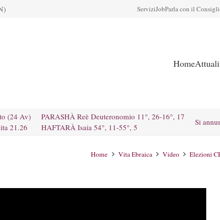
N)
Servizi
Job
Parla con il Consigl
Home
Attual
to (24 Av)
PARASHÀ Reè Deuteronomio 11°, 26-16°, 17
Si annu
ita 21.26
HAFTARÀ Isaia 54°, 11-55°, 5
Home
Vita Ebraica
Video
Elezioni CE