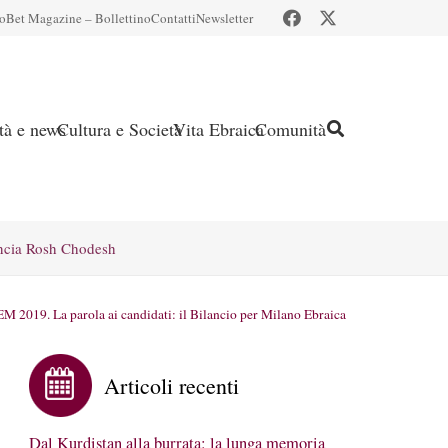
io
Bet Magazine – Bollettino
Contatti
Newsletter
ità e news
Cultura e Società
Vita Ebraica
Comunità
ncia Rosh Chodesh
M 2019. La parola ai candidati: il Bilancio per Milano Ebraica
Articoli recenti
Dal Kurdistan alla burrata: la lunga memoria