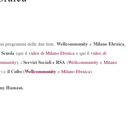
Wellcommunity
Milano Ebraica
sui programmi delle due liste,
e
,
Scuola
a
(qui il
video di Milano Ebraica
e qui il
video di
Servizi Sociali e RSA
mmunity)
, i
(
Wellcommunity
e
Milano
il Culto (
Wellcommunity
y
) e
e
Milano Ebraica
).
ny Hamaui.