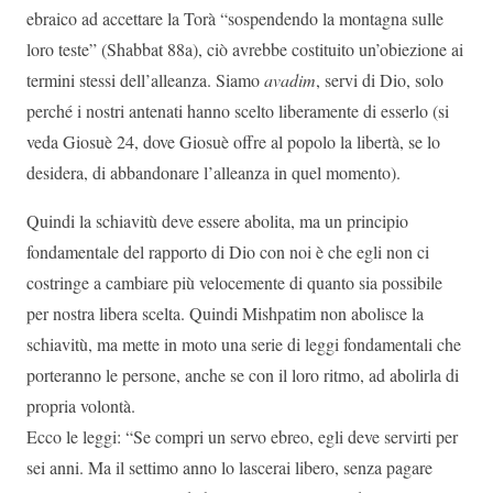
ebraico ad accettare la Torà “sospendendo la montagna sulle
loro teste” (Shabbat 88a), ciò avrebbe costituito un’obiezione ai
termini stessi dell’alleanza. Siamo
avadim
, servi di Dio, solo
perché i nostri antenati hanno scelto liberamente di esserlo (si
veda Giosuè 24, dove Giosuè offre al popolo la libertà, se lo
desidera, di abbandonare l’alleanza in quel momento).
Quindi la schiavitù deve essere abolita, ma un principio
fondamentale del rapporto di Dio con noi è che egli non ci
costringe a cambiare più velocemente di quanto sia possibile
per nostra libera scelta. Quindi Mishpatim non abolisce la
schiavitù, ma mette in moto una serie di leggi fondamentali che
porteranno le persone, anche se con il loro ritmo, ad abolirla di
propria volontà.
Ecco le leggi: “Se compri un servo ebreo, egli deve servirti per
sei anni. Ma il settimo anno lo lascerai libero, senza pagare