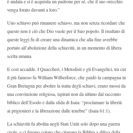
è andata e si è acquisita un padrone per sé, che il suo orecchio
venga forato davanti a loro.”
Uno schiavo può rimanere schiavo, ma non senza ricordare che
questo non è ciò che Dio vuole per il Suo popolo. Il risultato di
queste leggi fu di creare una dinamica che alla fine avrebbe
portato all’abolizione della schiavitù, in un momento di libera
scelta umana.
E così accadde. I Quaccheri, i Metodisti e gli Evangelici, tra cui
il più famoso fu William Wilberforce, che guidò la campagna in
Gran Bretagna per abolire la tratta degli schiavi, erano mossi da
una convinzione religiosa, ispirati non da ultimo dal racconto
biblico dell’Esodo e dalla sfida di Isaia: “proclamare la libertà
ai prigionieri e la liberazione dalle tenebre” (Isaia 61:1).
La schiavitù fu abolita negli Stati Uniti solo dopo una guerra
civile, e ci furono coloro che citarono la Bibbia a difesa della