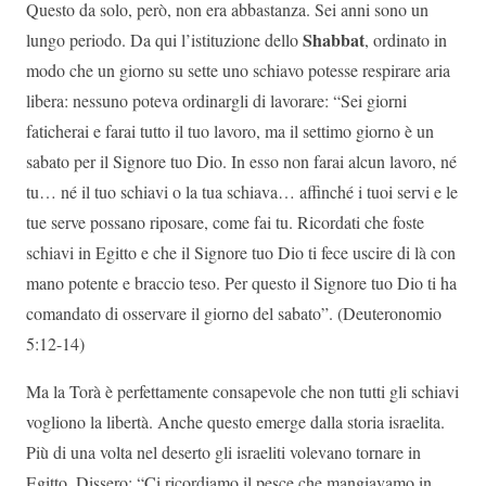
Questo da solo, però, non era abbastanza. Sei anni sono un
Shabbat
lungo periodo. Da qui l’istituzione dello
, ordinato in
modo che un giorno su sette uno schiavo potesse respirare aria
libera: nessuno poteva ordinargli di lavorare: “Sei giorni
faticherai e farai tutto il tuo lavoro, ma il settimo giorno è un
sabato per il Signore tuo Dio. In esso non farai alcun lavoro, né
tu… né il tuo schiavi o la tua schiava… affinché i tuoi servi e le
tue serve possano riposare, come fai tu. Ricordati che foste
schiavi in ​​Egitto e che il Signore tuo Dio ti fece uscire di là con
mano potente e braccio teso. Per questo il Signore tuo Dio ti ha
comandato di osservare il giorno del sabato”. (Deuteronomio
5:12-14)
Ma la Torà è perfettamente consapevole che non tutti gli schiavi
vogliono la libertà. Anche questo emerge dalla storia israelita.
Più di una volta nel deserto gli israeliti volevano tornare in
Egitto. Dissero: “Ci ricordiamo il pesce che mangiavamo in