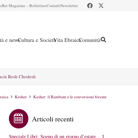
io
Bet Magazine – Bollettino
Contatti
Newsletter
ità e news
Cultura e Società
Vita Ebraica
Comunità
ncia Rosh Chodesh
raica
Kesher
Kesher: il Rambam e le conversioni forzate
Articoli recenti
Speciale Libri: Sogno di un giorno d’estate… I