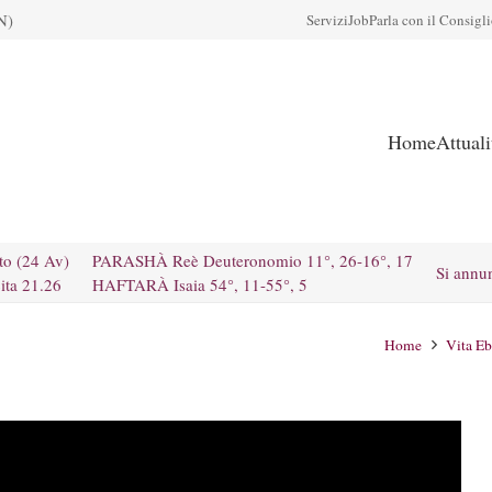
N)
Servizi
Job
Parla con il Consigl
Home
Attual
to (24 Av)
PARASHÀ Reè Deuteronomio 11°, 26-16°, 17
Si annu
ita 21.26
HAFTARÀ Isaia 54°, 11-55°, 5
Home
Vita Eb