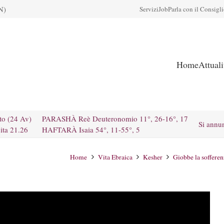
N)
Servizi
Job
Parla con il Consigl
Home
Attual
to (24 Av)
PARASHÀ Reè Deuteronomio 11°, 26-16°, 17
Si annu
ita 21.26
HAFTARÀ Isaia 54°, 11-55°, 5
Home
Vita Ebraica
Kesher
Giobbe la sofferen