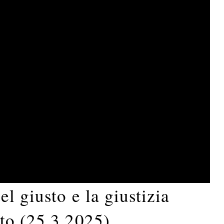
l giusto e la giustizia
to (25.3.2025)