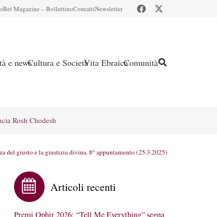
io
Bet Magazine – Bollettino
Contatti
Newsletter
ità e news
Cultura e Società
Vita Ebraica
Comunità
ncia Rosh Chodesh
za del giusto e la giustizia divina. 8° appuntamento (25.3.2025)
Articoli recenti
Premi Ophir 2026: “Tell Me Everything” segna