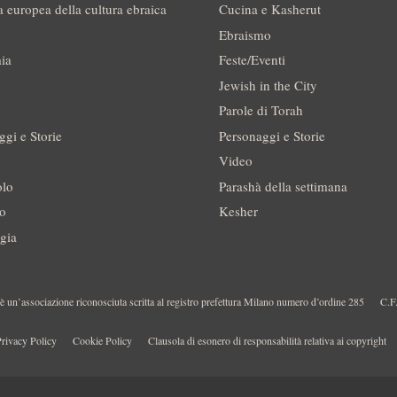
a europea della cultura ebraica
Cucina e Kasherut
Ebraismo
ia
Feste/Eventi
Jewish in the City
Parole di Torah
ggi e Storie
Personaggi e Storie
Video
olo
Parashà della settimana
no
Kesher
gia
 un’associazione riconosciuta scritta al registro prefettura Milano numero d’ordine 285
C.F
rivacy Policy
Cookie Policy
Clausola di esonero di responsabilità relativa ai copyright