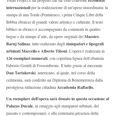
eccellenze
Torah Project è un progetto che ha visto coinvolte
internazionali
per la realizzazione di un’opera straordinaria: la
stampa di una Torah (Pentateuco, i primi Cinque Libri della
Bibbia ebraica) di grande valore artistico e culturale. Il testo
biblico in ebraico è accompagnato da commenti in quattro
Maestro
lingue e da stampe d’arte, da opere originali del
Baruj Salinas
stampatori e tipografi
, tutto realizzato dagli
urbinati Marcello e Alberto Tiboni
. L’opera è realizzata in
126 esemplari numerati
, con copertina lignea dell’ebanista
Fabrizio Gentili di Fossombrone. Il tutto grazie al mecenate
Dan Tartakovski
, americano, al quale, nel corso della
cerimonia, sarà conferito un Diploma di Benemerenza dalla
Accademia Raffaello.
prestigiosa istituzione cittadina
Un esemplare dell’opera sarà donato in questa occasione al
Palazzo Ducale
, in omaggio agli stampatori urbinati, del
passato e contemporanei, e alla centenaria presenza della