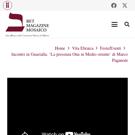
Home
Vita Ebraica
Feste/Eventi
Incontri in Guastalla. ‘La presenza Onu in Medio oriente’ di Marco
Paganoni