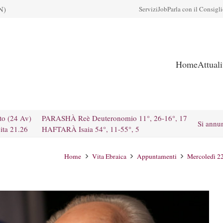
N)
Servizi
Job
Parla con il Consigl
Home
Attual
to (24 Av)
PARASHÀ Reè Deuteronomio 11°, 26-16°, 17
Si annu
ita 21.26
HAFTARÀ Isaia 54°, 11-55°, 5
Home
Vita Ebraica
Appuntamenti
Mercoledì 22