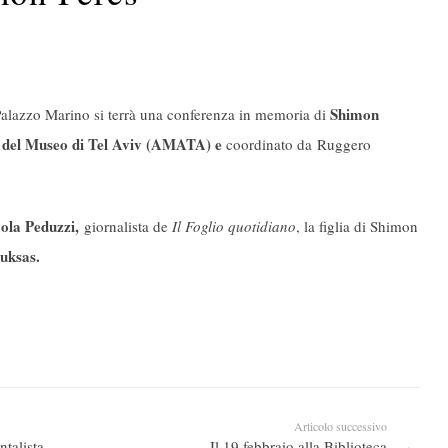
Shimon
 Palazzo Marino si terrà una conferenza in memoria di
 del Museo di Tel Aviv (AMATA) e
coordinato da Ruggero
ola Peduzzi,
giornalista de
Il Foglio quotidiano
, la figlia di Shimon
uksas.
Articolo successivo
ntalista
Il 19 febbraio alla Biblioteca