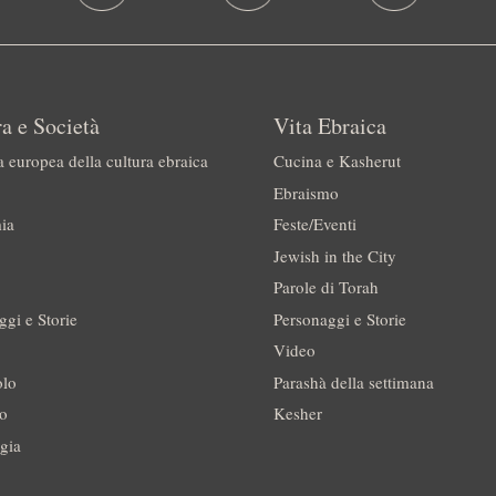
a e Società
Vita Ebraica
a europea della cultura ebraica
Cucina e Kasherut
Ebraismo
ia
Feste/Eventi
Jewish in the City
Parole di Torah
ggi e Storie
Personaggi e Storie
Video
olo
Parashà della settimana
no
Kesher
gia