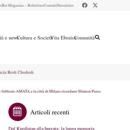
io
Bet Magazine – Bollettino
Contatti
Newsletter
ità e news
Cultura e Società
Vita Ebraica
Comunità
ncia Rosh Chodesh
 febbraio AMATA e la città di Milano ricordano Shimon Peres
Articoli recenti
Dal Kurdistan alla burrata: la lunga memoria