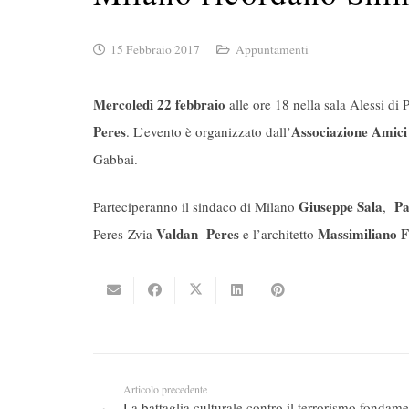
15 Febbraio 2017
Appuntamenti
Mercoledì 22 febbraio
alle ore 18 nella sala Alessi di
Peres
Associazione Amici
. L’evento è organizzato dall’
Gabbai.
Giuseppe Sala
Pa
Parteciperanno il sindaco di Milano
,
Valdan Peres
Massimiliano F
Peres Zvia
e l’architetto
Articolo precedente
La battaglia culturale contro il terrorismo fondame