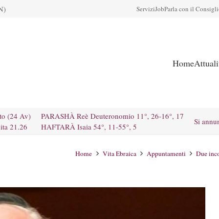
N)
Servizi
Job
Parla con il Consigl
Home
Attual
to (24 Av)
PARASHÀ Reè Deuteronomio 11°, 26-16°, 17
Si annu
ita 21.26
HAFTARÀ Isaia 54°, 11-55°, 5
Home
Vita Ebraica
Appuntamenti
Due inco