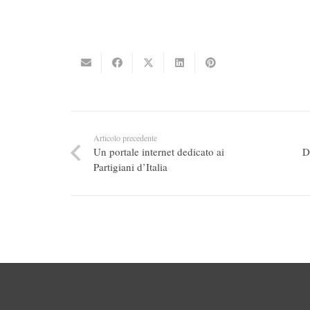
Articolo precedente
Un portale internet dedicato ai
D
Partigiani d’Italia