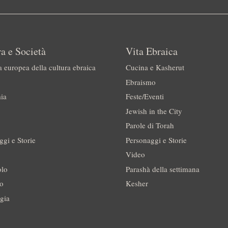
a e Società
Vita Ebraica
a europea della cultura ebraica
Cucina e Kasherut
Ebraismo
ia
Feste/Eventi
Jewish in the City
Parole di Torah
ggi e Storie
Personaggi e Storie
Video
olo
Parashà della settimana
no
Kesher
gia