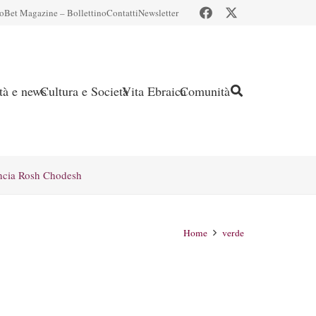
io
Bet Magazine – Bollettino
Contatti
Newsletter
ità e news
Cultura e Società
Vita Ebraica
Comunità
ncia Rosh Chodesh
Home
verde