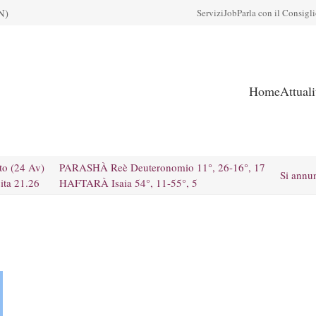
N)
Servizi
Job
Parla con il Consigl
Home
Attual
to (24 Av)
PARASHÀ Reè Deuteronomio 11°, 26-16°, 17
Si annu
ita 21.26
HAFTARÀ Isaia 54°, 11-55°, 5