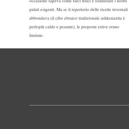
occasione sapeva come farci felici e soddisfare i nostri
palati esigenti. Ma se il repertorio delle ricette invernali
abbondava (il cibo ebraico tradizionale ashkenazita è
perlopiù caldo e pesante), le proposte estive erano
limitate.