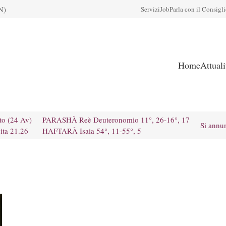
N)
Servizi
Job
Parla con il Consigl
Home
Attual
to (24 Av)
PARASHÀ Reè Deuteronomio 11°, 26-16°, 17
Si annu
ita 21.26
HAFTARÀ Isaia 54°, 11-55°, 5