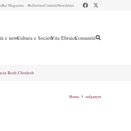
io
Bet Magazine – Bollettino
Contatti
Newsletter
ità e news
Cultura e Società
Vita Ebraica
Comunità
ncia Rosh Chodesh
Home
sufganyot