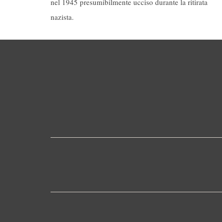
nel 1945 presumibilmente ucciso durante la ritirata
nazista.