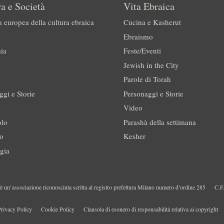
a e Società
Vita Ebraica
a europea della cultura ebraica
Cucina e Kasherut
Ebraismo
ia
Feste/Eventi
Jewish in the City
Parole di Torah
ggi e Storie
Personaggi e Storie
Video
olo
Parashà della settimana
no
Kesher
gia
 un’associazione riconosciuta scritta al registro prefettura Milano numero d’ordine 285
C.F
rivacy Policy
Cookie Policy
Clausola di esonero di responsabilità relativa ai copyright