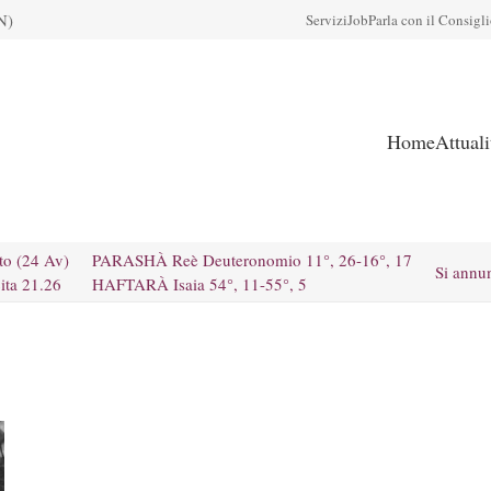
N)
Servizi
Job
Parla con il Consigl
Home
Attual
to (24 Av)
PARASHÀ Reè Deuteronomio 11°, 26-16°, 17
Si annu
ita 21.26
HAFTARÀ Isaia 54°, 11-55°, 5