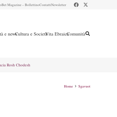
io
Bet Magazine – Bollettino
Contatti
Newsletter
ità e news
Cultura e Società
Vita Ebraica
Comunità
ncia Rosh Chodesh
Home
Sgavuot