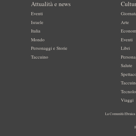
Attualità e news
Cultur
Eventi
Giornat
Israele
Arte
Italia
Econom
Mondo
Eventi
Personaggi e Storie
Libri
Taccuino
Persona
Salute
Spettac
Taccui
Tecnolo
Viaggi
La Comunità Ebraica è
P