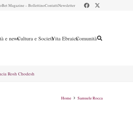
io
Bet Magazine – Bollettino
Contatti
Newsletter
ità e news
Cultura e Società
Vita Ebraica
Comunità
ncia Rosh Chodesh
Home
Samuele Rocca