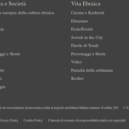
a e Società
Vita Ebraica
a europea della cultura ebraica
Cucina e Kasherut
Ebraismo
ia
Feste/Eventi
Jewish in the City
Parole di Torah
ggi e Storie
Personaggi e Storie
Video
olo
Parashà della settimana
no
Kesher
gia
 un’associazione riconosciuta scritta al registro prefettura Milano numero d’ordine 285
C.F
rivacy Policy
Cookie Policy
Clausola di esonero di responsabilità relativa ai copyright