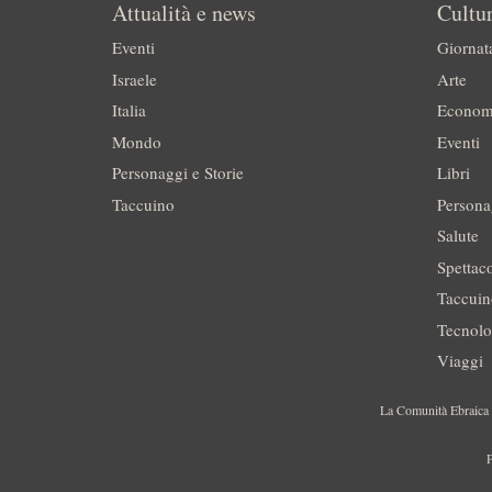
Attualità e news
Cultur
Eventi
Giornat
Israele
Arte
Italia
Econom
Mondo
Eventi
Personaggi e Storie
Libri
Taccuino
Persona
Salute
Spettac
Taccui
Tecnolo
Viaggi
La Comunità Ebraica è
P