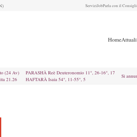
N)
Servizi
Job
Parla con il Consigl
Home
Attual
to (24 Av)
PARASHÀ Reè Deuteronomio 11°, 26-16°, 17
Si annu
ita 21.26
HAFTARÀ Isaia 54°, 11-55°, 5