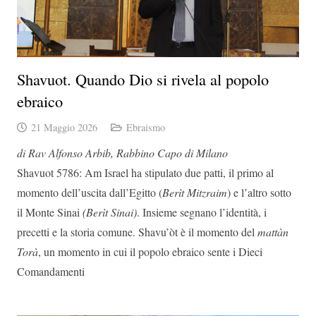
Shavuot. Quando Dio si rivela al popolo
ebraico
21 Maggio 2026
Ebraismo
di Rav Alfonso Arbib, Rabbino Capo di Milano
Shavuot 5786:
Am Israel ha stipulato due patti, il primo al
momento dell’uscita dall’Egitto (
Berìt Mitzraim
)
e l’altro sotto
il Monte Sinai
(Berìt Sinai)
. Insieme segnano l’identità, i
precetti e la storia comune.
Shavu’òt è il momento del
mattàn
Torà
, un momento in cui il popolo ebraico sente i Dieci
Comandamenti