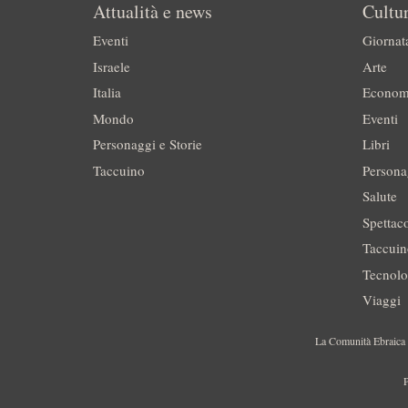
Attualità e news
Cultur
Eventi
Giornat
Israele
Arte
Italia
Econom
Mondo
Eventi
Personaggi e Storie
Libri
Taccuino
Persona
Salute
Spettac
Taccui
Tecnolo
Viaggi
La Comunità Ebraica è
P