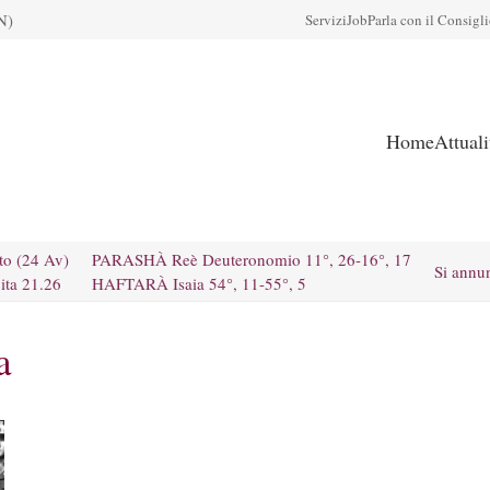
N)
Servizi
Job
Parla con il Consigl
Home
Attual
to (24 Av)
PARASHÀ Reè Deuteronomio 11°, 26-16°, 17
Si annu
ita 21.26
HAFTARÀ Isaia 54°, 11-55°, 5
a