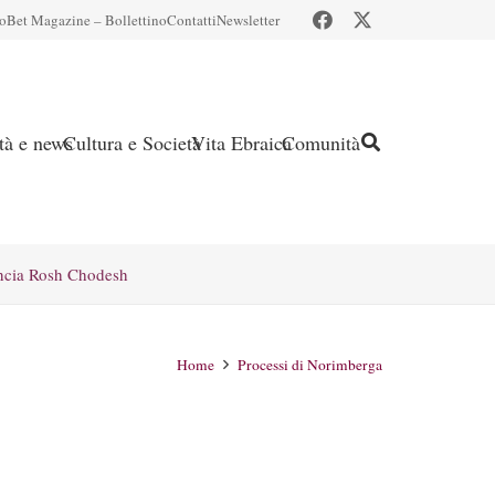
io
Bet Magazine – Bollettino
Contatti
Newsletter
ità e news
Cultura e Società
Vita Ebraica
Comunità
ncia Rosh Chodesh
Home
Processi di Norimberga