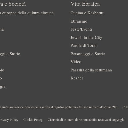
a e Società
Vita Ebraica
a europea della cultura ebraica
Cucina e Kasherut
Ebraismo
ia
Feste/Eventi
Jewish in the City
Parole di Torah
ggi e Storie
Personaggi e Storie
Video
olo
Parashà della settimana
no
Kesher
gia
 un’associazione riconosciuta scritta al registro prefettura Milano numero d’ordine 285
C.F
rivacy Policy
Cookie Policy
Clausola di esonero di responsabilità relativa ai copyright