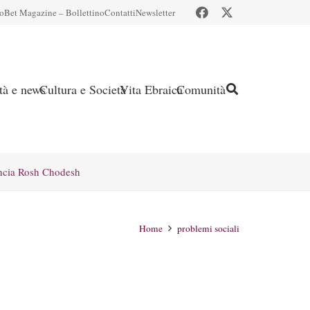
io
Bet Magazine – Bollettino
Contatti
Newsletter
ità e news
Cultura e Società
Vita Ebraica
Comunità
ncia Rosh Chodesh
Home
problemi sociali