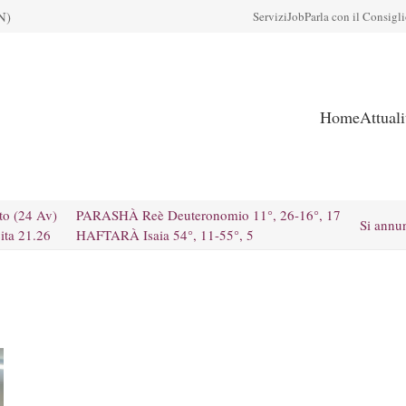
N)
Servizi
Job
Parla con il Consigl
Home
Attual
to (24 Av)
PARASHÀ Reè Deuteronomio 11°, 26-16°, 17
Si annu
ita 21.26
HAFTARÀ Isaia 54°, 11-55°, 5