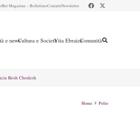
io
Bet Magazine – Bollettino
Contatti
Newsletter
ità e news
Cultura e Società
Vita Ebraica
Comunità
ncia Rosh Chodesh
Home
Polio