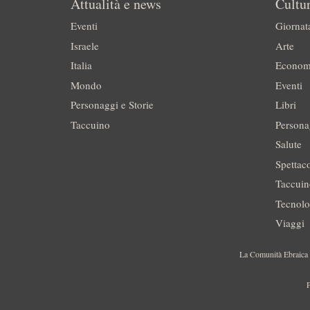
Attualità e news
Cultur
Eventi
Giornat
Israele
Arte
Italia
Econom
Mondo
Eventi
Personaggi e Storie
Libri
Taccuino
Persona
Salute
Spettac
Taccui
Tecnolo
Viaggi
La Comunità Ebraica è
P