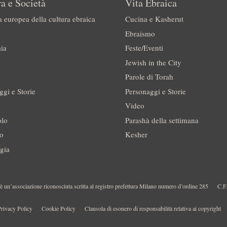
a e Società
Vita Ebraica
a europea della cultura ebraica
Cucina e Kasherut
Ebraismo
ia
Feste/Eventi
Jewish in the City
Parole di Torah
ggi e Storie
Personaggi e Storie
Video
olo
Parashà della settimana
no
Kesher
gia
 un’associazione riconosciuta scritta al registro prefettura Milano numero d’ordine 285
C.F
rivacy Policy
Cookie Policy
Clausola di esonero di responsabilità relativa ai copyright