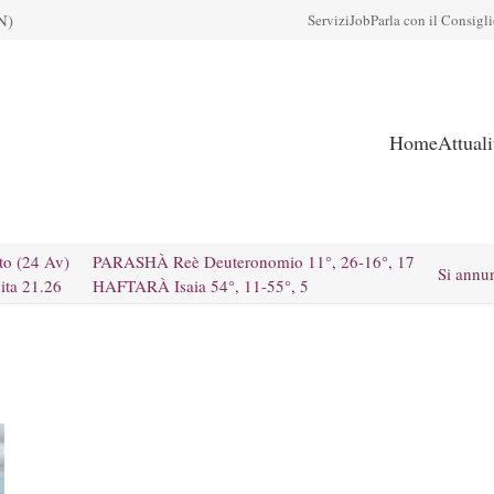
N)
Servizi
Job
Parla con il Consigl
Home
Attual
to (24 Av)
PARASHÀ Reè Deuteronomio 11°, 26-16°, 17
Si annu
ita 21.26
HAFTARÀ Isaia 54°, 11-55°, 5