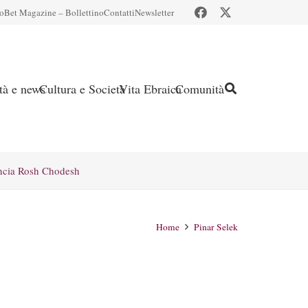
io
Bet Magazine – Bollettino
Contatti
Newsletter
ità e news
Cultura e Società
Vita Ebraica
Comunità
ncia Rosh Chodesh
Home
Pinar Selek