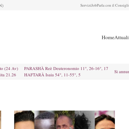
N)
Servizi
Job
Parla con il Consigl
Home
Attual
to (24 Av)
PARASHÀ Reè Deuteronomio 11°, 26-16°, 17
Si annu
ita 21.26
HAFTARÀ Isaia 54°, 11-55°, 5