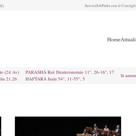
N)
Servizi
Job
Parla con il Consigl
Home
Attual
to (24 Av)
PARASHÀ Reè Deuteronomio 11°, 26-16°, 17
Si annu
ita 21.26
HAFTARÀ Isaia 54°, 11-55°, 5