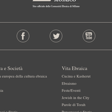
a e Società
Vita Ebraica
a europea della cultura ebraica
Cucina e Kasherut
Ebraismo
ia
Feste/Eventi
Jewish in the City
Parole di Torah
ggi e Storie
Personaggi e Storie