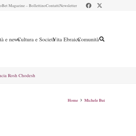
io
Bet Magazine – Bollettino
Contatti
Newsletter
ità e news
Cultura e Società
Vita Ebraica
Comunità
ncia Rosh Chodesh
Home
Michele Bui