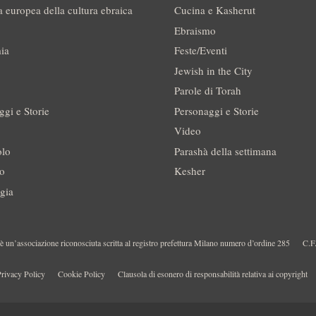
a europea della cultura ebraica
Cucina e Kasherut
Ebraismo
ia
Feste/Eventi
Jewish in the City
Parole di Torah
ggi e Storie
Personaggi e Storie
Video
olo
Parashà della settimana
no
Kesher
gia
 un’associazione riconosciuta scritta al registro prefettura Milano numero d’ordine 285
C.F
rivacy Policy
Cookie Policy
Clausola di esonero di responsabilità relativa ai copyright