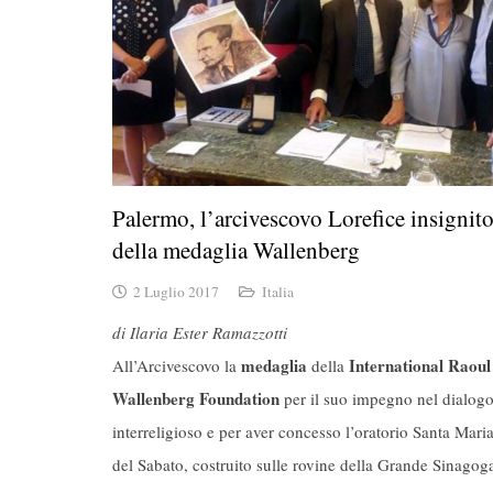
Palermo, l’arcivescovo Lorefice insignit
della medaglia Wallenberg
2 Luglio 2017
Italia
di Ilaria Ester Ramazzotti
medaglia
I
n
tern
ational Raoul
All’Arcivescovo l
a
della
Wallenberg Foundation
per il suo impegno nel dialog
interreligioso e per aver concesso l’oratorio Santa Mari
del Sabato, costruito sulle rovine della Grande Sinagog