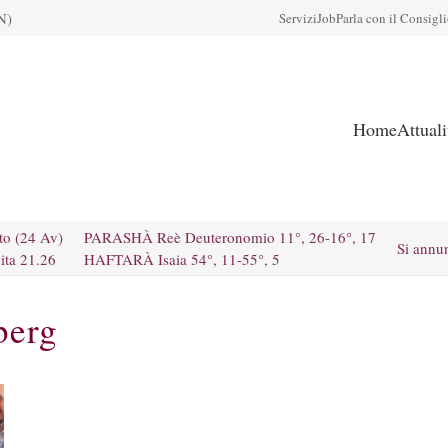
N)
Servizi
Job
Parla con il Consigl
Home
Attual
to (24 Av)
PARASHÀ Reè Deuteronomio 11°, 26-16°, 17
Si annu
ita 21.26
HAFTARÀ Isaia 54°, 11-55°, 5
berg