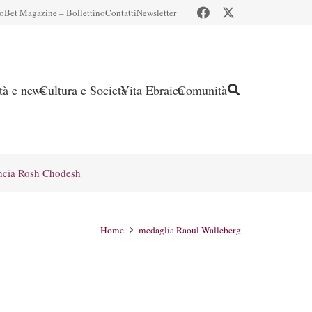
io
Bet Magazine – Bollettino
Contatti
Newsletter
ità e news
Cultura e Società
Vita Ebraica
Comunità
ncia Rosh Chodesh
Home
medaglia Raoul Walleberg