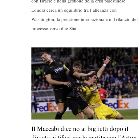
con Israele e nella gestione della crisi palestinese:
Londra cerca un equilibrio tra l’alleanza con
Washington, la pressione internazionale e il rilancio del
processo verso due Stati.
Il Maccabi dice no ai biglietti dopo il
divieto ai tifosi per la partita con l’Aston