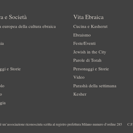
a e Società
Vita Ebraica
a europea della cultura ebraica
Cucina e Kasherut
Ebraismo
ia
Feste/Eventi
Jewish in the City
Parole di Torah
ggi e Storie
Personaggi e Storie
Video
olo
Parashà della settimana
no
Kesher
gia
 un’associazione riconosciuta scritta al registro prefettura Milano numero d’ordine 285
C.F