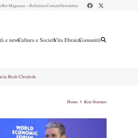
io
Bet Magazine – Bollettino
Contatti
Newsletter
ità e news
Cultura e Società
Vita Ebraica
Comunità
ncia Rosh Chodesh
Home
Keir Starmer