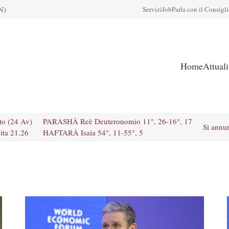
N)
Servizi
Job
Parla con il Consigl
Home
Attual
to (24 Av)
PARASHÀ Reè Deuteronomio 11°, 26-16°, 17
Si annu
ita 21.26
HAFTARÀ Isaia 54°, 11-55°, 5