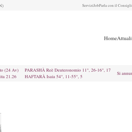
N)
Servizi
Job
Parla con il Consigl
Home
Attual
to (24 Av)
PARASHÀ Reè Deuteronomio 11°, 26-16°, 17
Si annu
ita 21.26
HAFTARÀ Isaia 54°, 11-55°, 5