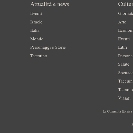
Attualità e news
Cultur
Eventi
Giornat
Israele
Arte
Italia
Econom
Mondo
Eventi
Personaggi e Storie
Libri
Taccuino
Persona
Salute
Spettac
Taccui
Tecnolo
Viaggi
La Comunità Ebraica è
P