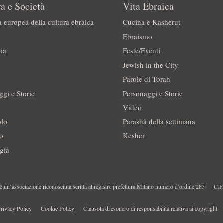
a e Società
Vita Ebraica
a europea della cultura ebraica
Cucina e Kasherut
Ebraismo
ia
Feste/Eventi
Jewish in the City
Parole di Torah
ggi e Storie
Personaggi e Storie
Video
olo
Parashà della settimana
no
Kesher
gia
 un’associazione riconosciuta scritta al registro prefettura Milano numero d’ordine 285
C.F
rivacy Policy
Cookie Policy
Clausola di esonero di responsabilità relativa ai copyright