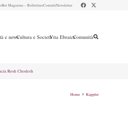
io
Bet Magazine – Bollettino
Contatti
Newsletter
ità e news
Cultura e Società
Vita Ebraica
Comunità
ncia Rosh Chodesh
Home
Kappler