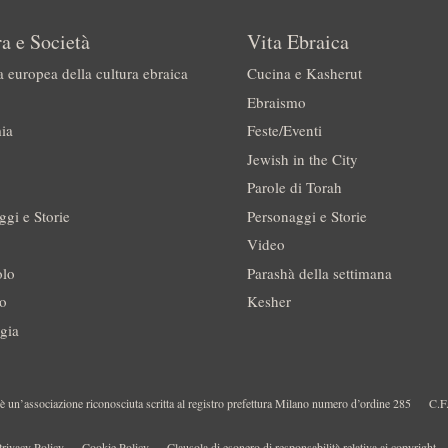
a e Società
Vita Ebraica
a europea della cultura ebraica
Cucina e Kasherut
Ebraismo
ia
Feste/Eventi
Jewish in the City
Parole di Torah
ggi e Storie
Personaggi e Storie
Video
olo
Parashà della settimana
no
Kesher
gia
 un’associazione riconosciuta scritta al registro prefettura Milano numero d’ordine 285
C.F
rivacy Policy
Cookie Policy
Clausola di esonero di responsabilità relativa ai copyright