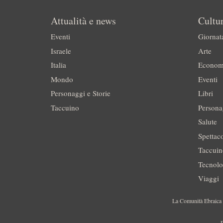
Attualità e news
Cultur
Eventi
Giornat
Israele
Arte
Italia
Econom
Mondo
Eventi
Personaggi e Storie
Libri
Taccuino
Persona
Salute
Spettac
Taccui
Tecnolo
Viaggi
La Comunità Ebraica è
P