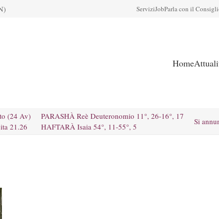
N)
Servizi
Job
Parla con il Consigl
Home
Attual
to (24 Av)
PARASHÀ Reè Deuteronomio 11°, 26-16°, 17
Si annu
ita 21.26
HAFTARÀ Isaia 54°, 11-55°, 5