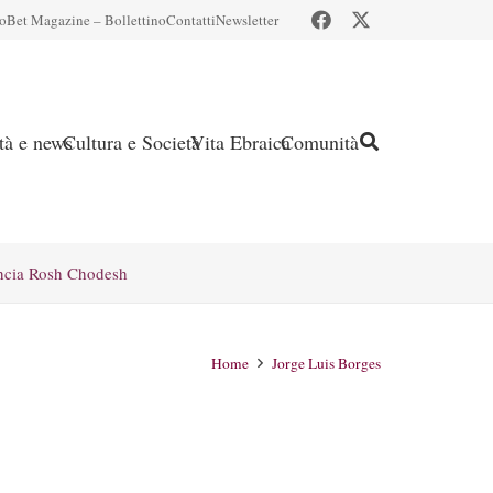
io
Bet Magazine – Bollettino
Contatti
Newsletter
ità e news
Cultura e Società
Vita Ebraica
Comunità
ncia Rosh Chodesh
Home
Jorge Luis Borges