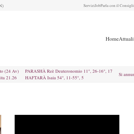
N)
Servizi
Job
Parla con il Consigl
Home
Attual
to (24 Av)
PARASHÀ Reè Deuteronomio 11°, 26-16°, 17
Si annu
ita 21.26
HAFTARÀ Isaia 54°, 11-55°, 5