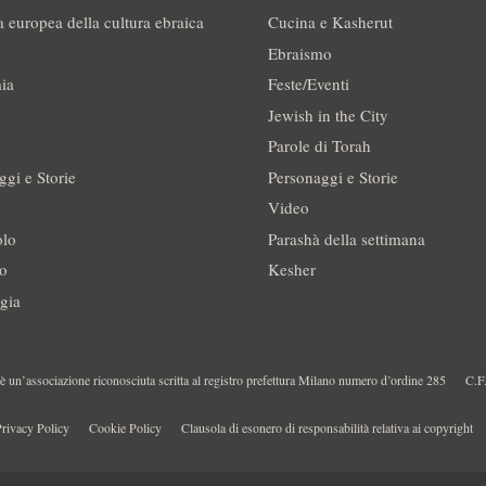
a europea della cultura ebraica
Cucina e Kasherut
Ebraismo
ia
Feste/Eventi
Jewish in the City
Parole di Torah
ggi e Storie
Personaggi e Storie
Video
olo
Parashà della settimana
no
Kesher
gia
 un’associazione riconosciuta scritta al registro prefettura Milano numero d’ordine 285
C.F
rivacy Policy
Cookie Policy
Clausola di esonero di responsabilità relativa ai copyright