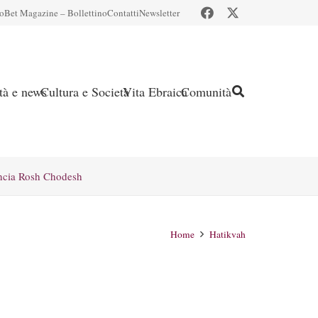
io
Bet Magazine – Bollettino
Contatti
Newsletter
ità e news
Cultura e Società
Vita Ebraica
Comunità
ncia Rosh Chodesh
Home
Hatikvah