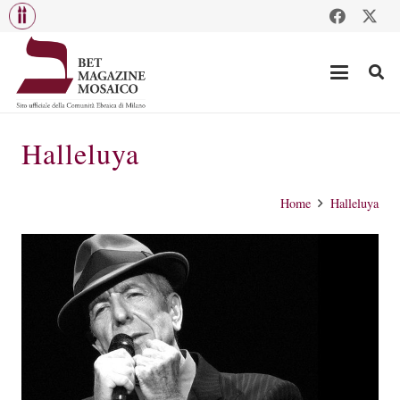
Halleluya
Home
Halleluya